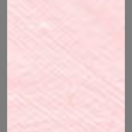
49
65
1237
3243
49
98
1744
3914