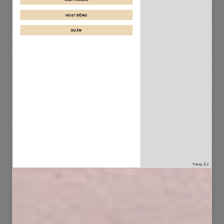
50
111
2167
5084
116
89
11337
2926