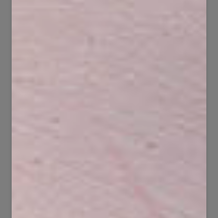
39
78
1767
1850
100
126
3152
6310