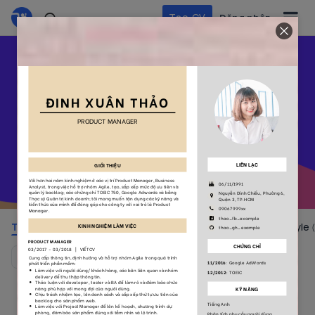
Tạo CV
Đăng nhập
Tạo CV
nhanh chóng và
chuyên nghiệp
Chọn ngay mẫu CV tuyệt đẹp và ấn tượng bên dưới
để dễ dàng thu hút nhà tuyển dụng!
Toàn bộ
Colorful
Simple
No Photo
Style
(105)
(38)
(55)
(29)
Mặc định