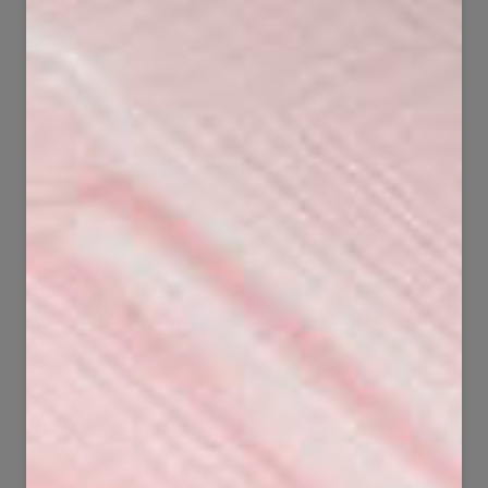
271
75
33551
3723
111
90
7955
4380
408
142
19956
10142