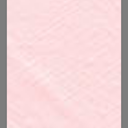
51
77
1078
1559
125
33
6716
1588