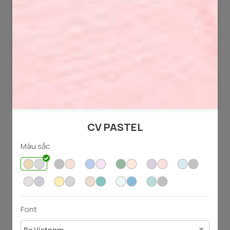
129
53
3803
1048
CV PASTEL
Màu sắc
71
69
3024
1488
Font
Be Vietnam