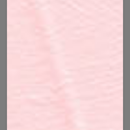
111
141
2390
5148
43
125
730
4648