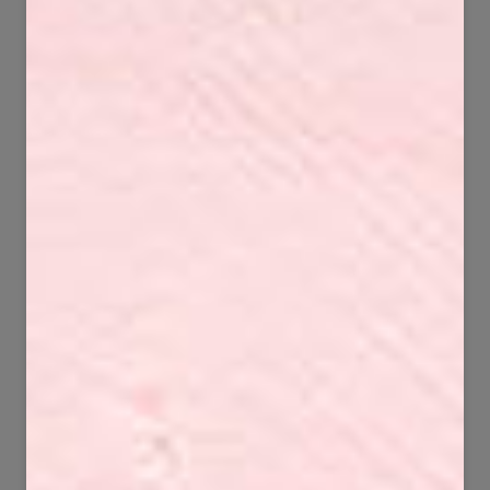
100
214
3683
14035
165
51
6943
842