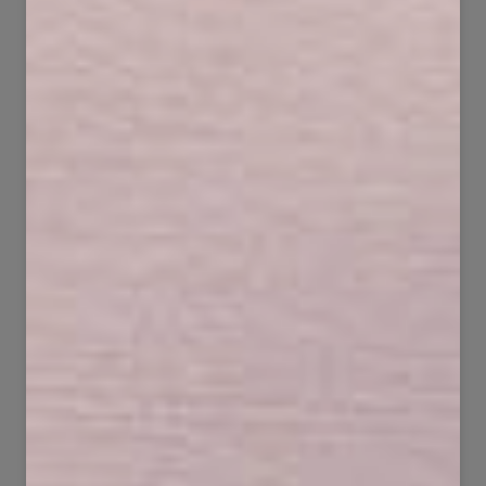
59
71
2175
1330
203
84
22850
4606