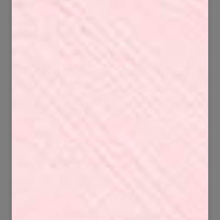
65
125
1251
12576
132
105
5726
4413