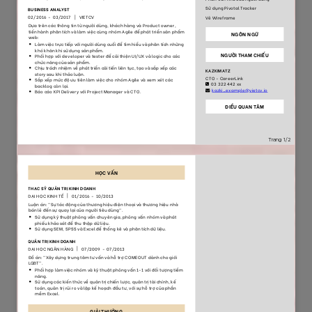
118
27
6620
1852
91
53
8209
1352