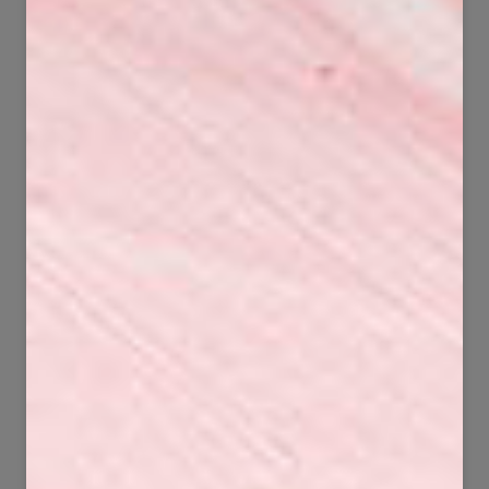
101
223
5191
13378
89
125
6440
7908