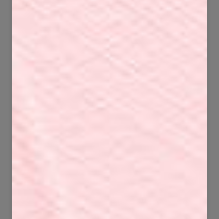
54
82
743
2584
58
96
1840
3412