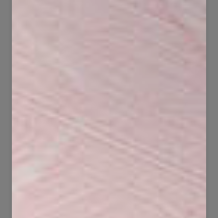
41
71
648
2481
50
75
823
5008