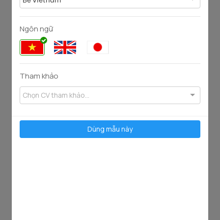
Ngôn ngữ
Tham khảo
75
128
2902
2658
Chọn CV tham khảo...
Dùng mẫu này
50
98
1820
3638