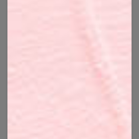
132
71
4498
1696
112
51
4864
2489
95
91
3446
4603