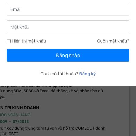
C VẤN
Hiển thị mật khẩu
Quên mật khẩu?
C SỸ QUẢN TRỊ KINH DOANH
HỌC KINH TẾ
Đăng nhập
2016
-
10/2013
 án: "Sự tác động của thương hiệu điện thoại và thương 
 nhà bán lẻ đến sự quay lại của người tiêu dùng".
Chưa có tài khoản?
Đăng ký
ử dụng kỹ thuật phỏng vấn chuyên gia, phỏng vấn nhóm và 
hát phiếu khảo sát để thu thập dữ liệu.
ử dụng SEM, SPSS và Excel để thống kê và phân tích dữ 
iệu.
N TRỊ KINH DOANH
 HỌC NGÂN HÀNG
2009
-
07/2013
n: "Xây dựng trung tâm tư vấn và hỗ trợ COMEOUT dành 
giới LGBT".