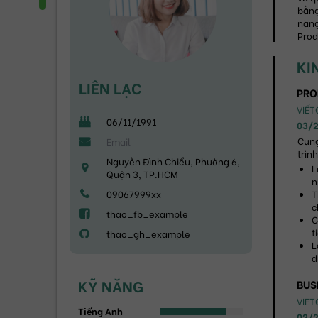
bằng
năng
Prod
KI
LIÊN LẠC
PRO
VIẾT
06/11/1991
03/
Cung
trìn
Nguyễn Đình Chiểu, Phường 6,
L
Quận 3, TP.HCM
n
09067999xx
T
c
thao_fb_example
C
t
thao_gh_example
L
d
KỸ NĂNG
BUS
VIET
Tiếng Anh
02/