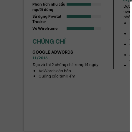
Phân tích nhu cầu
Dựa 
người dùng
owne
Sử dụng Pivotal
phát
Tracker
L
Vẽ Wireframe
t
P
c
CHỨNG CHỈ
C
x
GOOGLE ADWORDS
S
11/2016
c
Đọc và thi 2 chứng chỉ trong 14 ngày
B
AdWords căn bản
Quảng cáo tìm kiếm