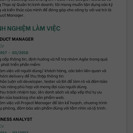
 Thạc sỹ Quản trị kinh doanh; tôi mong muốn tận dụng các kỹ 
 và kiến thức của mình để đóng góp cho công ty với vai trò là 
uct Manager.
NH NGHIỆM LÀM VIỆC
DUCT MANAGER
CV
2017
-
03/2018
 cấp thông tin, định hướng và hỗ trợ nhóm Agile trong quá 
h phát triển phần mềm:
àm việc với người dùng/ khách hàng, các bên liên quan và 
hóm delivery để thu thập thông tin.
hảo luận với developer, tester và BA để làm rõ và đảm bảo 
hức năng phù hợp với mong đợi của người dùng.
hịu trách nhiệm tạo, lên danh sách và sắp xếp thứ tự ưu 
iên của backlog cho sản phẩm web.
àm việc với Project Manager để lên kế hoạch, chương trình 
ự phòng, đảm bảo sản phẩm đúng với tầm nhìn và lộ trình.
INESS ANALYST
CV
2016
-
03/2017