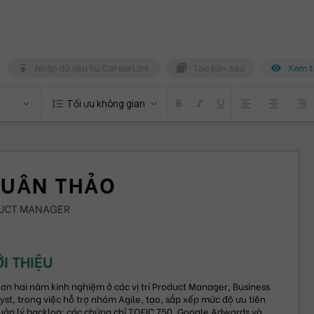
Nhập dữ liệu từ CareerLink
Tạo bản sao
Xem t
format_line_spacing
Tối ưu không gian
format_bold
format_italic
format_underlined
format_align_left
format_align_center
format_align_right
XUÂN THẢO
UCT MANAGER
ỚI THIỆU
hơn hai năm kinh nghiệm ở các vị trí Product Manager, Business 
yst, trong việc hỗ trợ nhóm Agile, tạo, sắp xếp mức độ ưu tiên 
uản lý backlog; các chứng chỉ TOEIC 750, Google Adwards và 