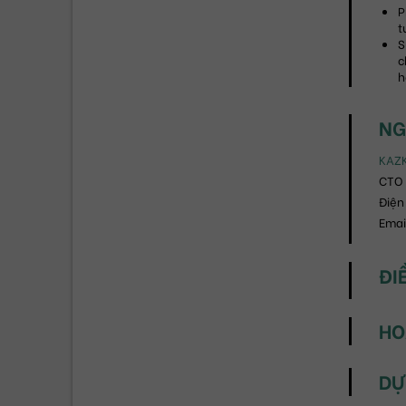
P
t
S
c
h
NG
KAZ
CTO 
Điện
Email
ĐI
HO
DỰ