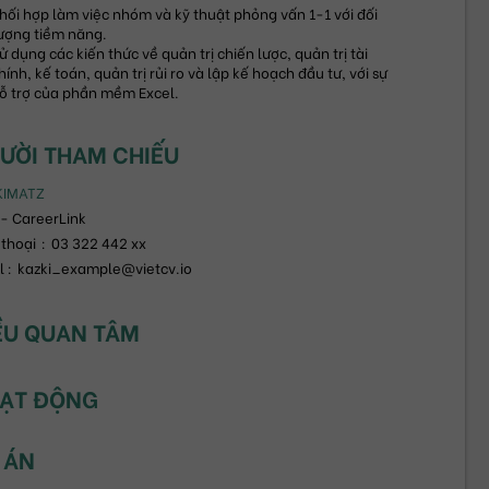
hối hợp làm việc nhóm và kỹ thuật phỏng vấn 1-1 với đối 
ượng tiềm năng.
ử dụng các kiến thức về quản trị chiến lược, quản trị tài 
hính, kế toán, quản trị rủi ro và lập kế hoạch đầu tư, với sự 
ỗ trợ của phần mềm Excel.
ƯỜI THAM CHIẾU
KIMATZ
- CareerLink
 thoại
:
03 322 442 xx
 :
kazki_example@vietcv.io
ỀU QUAN TÂM
ẠT ĐỘNG
 ÁN