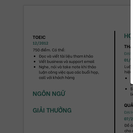
HỌ
TOEIC
12/2012
THẠ
750 điểm. Có thể:
ĐẠI 
Đọc và viết tài liệu tham khảo
01/
Viết business và support email
Luận
Nghe, nói và take note khi thảo 
hiệu
luận công việc qua các buổi họp, 
call với khách hàng
S
p
S
NGÔN NGỮ
l
QUẢ
GIẢI THƯỞNG
ĐẠI
07/
Đồ á
cho 