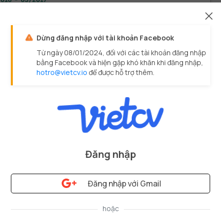
trên các thông tin từ người dùng, khách hàng và Product 
r, tiến hành phân tích và làm việc cùng nhóm Agile để 
 triển sản phẩm web:
àm việc trực tiếp với người dùng cuối để tìm hiểu và phân 
Dừng đăng nhập với tài khoản Facebook
ích những khó khăn khi sử dụng sản phẩm.
Từ ngày 08/01/2024, đối với các tài khoản đăng nhập
hối hợp với developer và tester để cải thiện UI/UX và logic 
bằng Facebook và hiện gặp khó khăn khi đăng nhập,
ho các chức năng của sản phẩm.
hotro@vietcv.io
để được hỗ trợ thêm.
hịu trách nhiệm về phát triển cải tiến liên tục, tạo và sắp 
ếp các story sau khi thảo luận.
ắp xếp mức độ ưu tiên làm việc cho nhóm Agile và xem xét 
ác backlog còn lại.
áo cáo KPI Delivery với Project Manager và CTO.
Đăng nhập
Đăng nhập với Gmail
Trang
1
/
2
-
©
VietCV.io