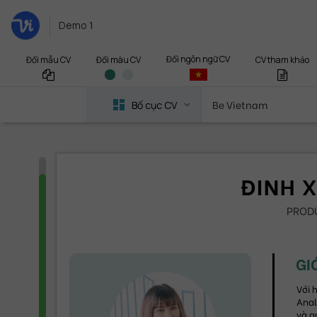
Demo 1
Đổi ngôn ngữ CV
Đổi mẫu CV
CV tham khảo
Đổi màu CV
Be Vietnam
Bố cục CV
ĐINH 
PROD
GI
Với 
Anal
và q