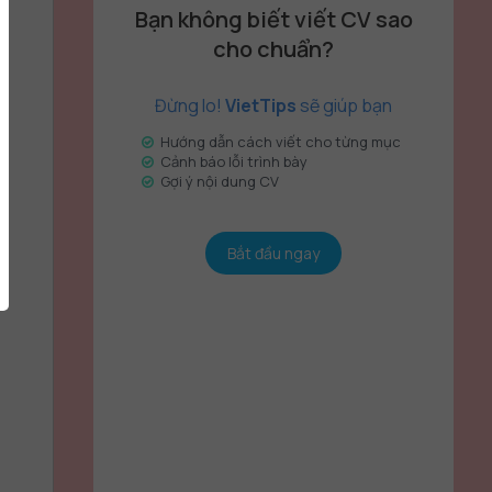
Bạn không biết viết CV sao
cho chuẩn?
Đừng lo!
VietTips
sẽ giúp bạn
Hướng dẫn cách viết cho từng mục
Cảnh báo lỗi trình bày
Gợi ý nội dung CV
Bắt đầu ngay