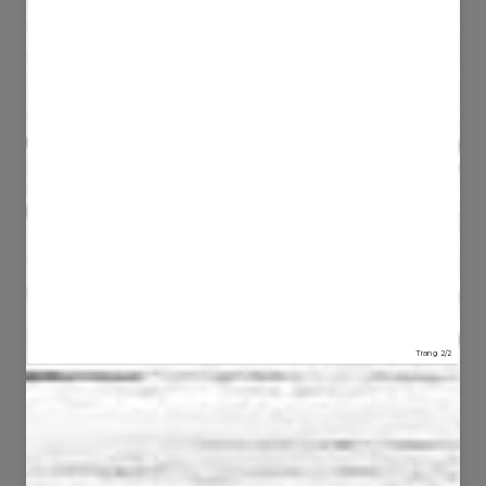
47
149
2922
11735
51
61
3871
6110