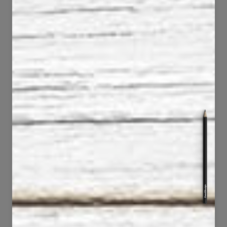
203
84
22850
4606
39
78
1767
1850