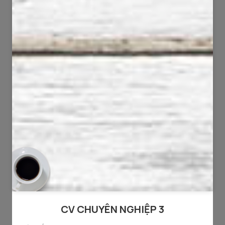
111
90
7955
4380
408
142
19956
10142
CV CHUYÊN NGHIỆP 3