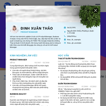
Tạo CV
Đăng nhập
Tạo CV
nhanh chóng và
chuyên nghiệp
Chọn ngay mẫu CV tuyệt đẹp và ấn tượng bên dưới
để dễ dàng thu hút nhà tuyển dụng!
Toàn bộ
Colorful
Simple
No Photo
Style
(105)
(38)
(55)
(29)
Mặc định