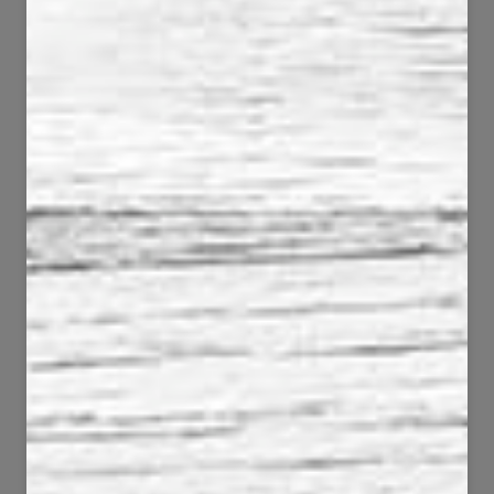
116
89
11337
2926
59
71
2175
1330