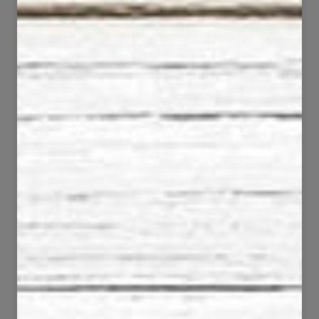
47
53
2778
1080
65
35
1901
950