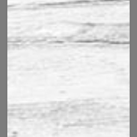
50
75
823
5008
271
75
33551
3723