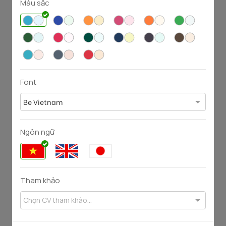
Màu sắc
101
223
5191
13378
Font
Be Vietnam
Ngôn ngữ
89
125
6440
7908
Tham khảo
Chọn CV tham khảo...