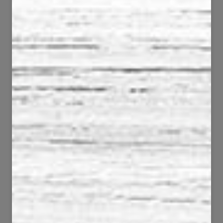
42
88
2027
4873
65
47
3297
1837