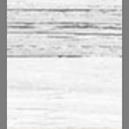
85
87
4582
8569
101
59
5365
5003