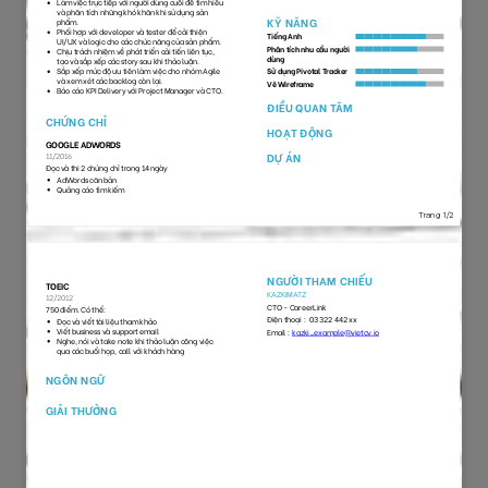
103
193
13196
29989
82
59
9592
4739