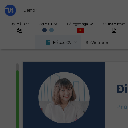
Demo 1
Đổi ngôn ngữ CV
Đổi mẫu CV
CV tham khảo
Đổi màu CV
Be Vietnam
Bố cục CV
Đ
Pr