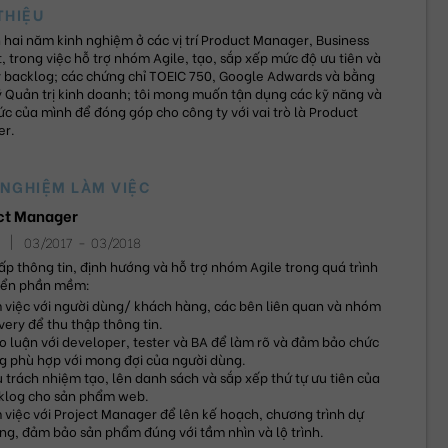
THIỆU
 hai năm kinh nghiệm ở các vị trí Product Manager, Business 
, trong việc hỗ trợ nhóm Agile, tạo, sắp xếp mức độ ưu tiên và 
ý backlog; các chứng chỉ TOEIC 750, Google Adwards và bằng 
 Quản trị kinh doanh; tôi mong muốn tận dụng các kỹ năng và 
ức của mình để đóng góp cho công ty với vai trò là Product 
r.
 NGHIỆM LÀM VIỆC
ct Manager
|
03/2017
-
03/2018
p thông tin, định hướng và hỗ trợ nhóm Agile trong quá trình 
riển phần mềm:
 việc với người dùng/ khách hàng, các bên liên quan và nhóm 
very để thu thập thông tin.
 luận với developer, tester và BA để làm rõ và đảm bảo chức 
g phù hợp với mong đợi của người dùng.
 trách nhiệm tạo, lên danh sách và sắp xếp thứ tự ưu tiên của 
klog cho sản phẩm web.
việc với Project Manager để lên kế hoạch, chương trình dự 
ng, đảm bảo sản phẩm đúng với tầm nhìn và lộ trình.