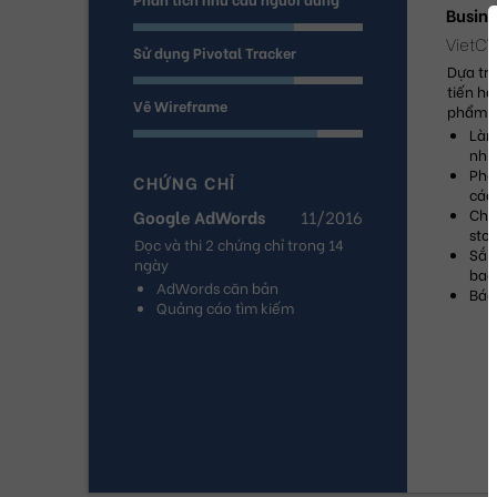
Busine
VietCV
Sử dụng Pivotal Tracker
Dựa trê
tiến hà
Vẽ Wireframe
phẩm 
Làm 
nhữ
Phối
CHỨNG CHỈ
các
Chịu
Google AdWords
11/2016
stor
Đọc và thi 2 chứng chỉ trong 14 
Sắp
ngày
back
AdWords căn bản
Báo
Quảng cáo tìm kiếm