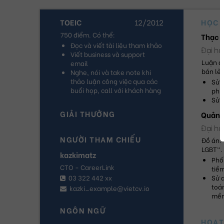
TOEIC
12/2012
HỌC 
750 điểm. Có thể:
Thạc s
Đọc và viết tài liệu tham khảo
Đại họ
Viết business và support 
Luận án
email
bán lẻ 
Nghe, nói và take note khi 
thảo luận công việc qua các 
Sử 
buổi họp, call với khách hàng
phiế
Sử d
GIẢI THƯỞNG
Quản t
Đại h
NGƯỜI THAM CHIẾU
Đồ án:
LGBT".
kazkimatz
Phối
CTO - CareerLink
tiề
03 322 442 xx
Sử d
toán
kazki_example@vietcv.io
mềm
NGÔN NGỮ
HOẠT