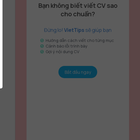
Bạn không biết viết CV sao
cho chuẩn?
Đừng lo!
VietTips
sẽ giúp bạn
Hướng dẫn cách viết cho từng mục
Cảnh báo lỗi trình bày
Gợi ý nội dung CV
Bắt đầu ngay