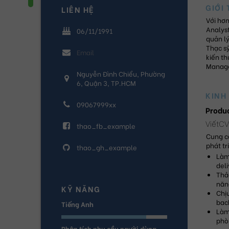
GIỚI 
LIÊN HỆ
Với hơn
Analyst
06/11/1991
quản l
Thạc sỹ
kiến th
Manage
Nguyễn Đình Chiểu, Phường
6, Quận 3, TP.HCM
KINH
09067999xx
Produ
ViếtCV
thao_fb_example
Cung cấ
phát t
thao_gh_example
Làm
deli
Thảo
năn
KỸ NĂNG
Chịu
bac
Tiếng Anh
Làm 
phò
Phân tích nhu cầu người dùng