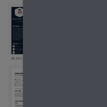
109
2573
1715