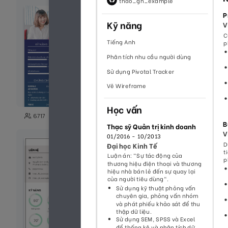
125
6717
1588