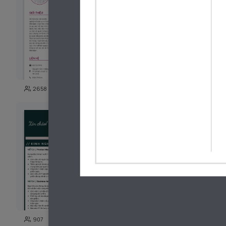
128
2658
1821
61
907
2719