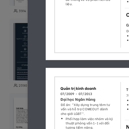
98
3914
743
111
2390
5148