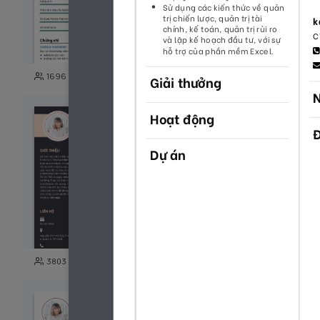
71
1696
4864
129
3803
1048