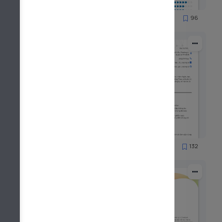
58
96
3412
125
132
4499