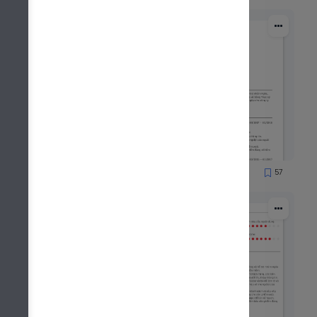
52
57
1479