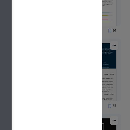
96
91
4604
69
75
2902