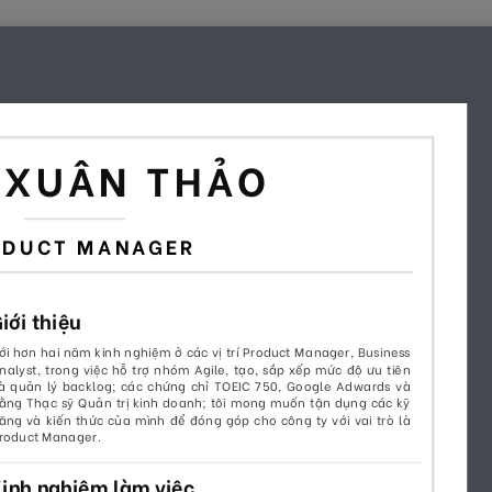
Home
Jobs
Mẫu CV
CV tham khảo
V
nhanh chóng và chuyên
Chọn ngay mẫu CV tuyệt đẹp và ấn tượng bên dưới
để dễ dàng thu hút nhà tuyển dụng!
ple
No Photo
Style
Office Worker
Timeline
(55)
(29)
(37)
(28)
(1
Xếp theo:
Mặc định