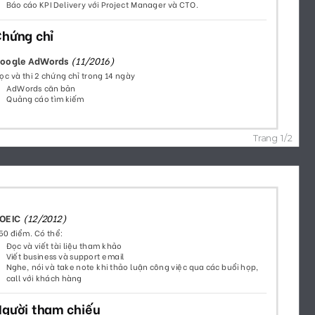
54
82
2584
1841
141
43
730
4648