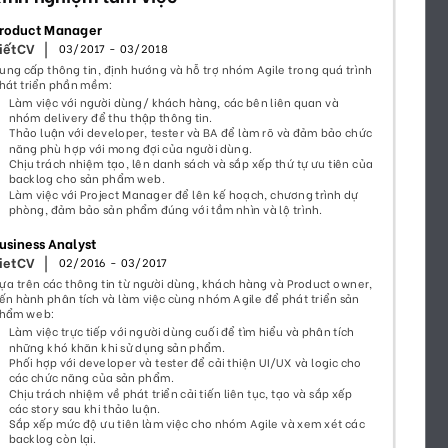
33
49
1237
3243