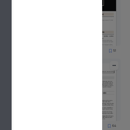
64
51
526
71
64
1078