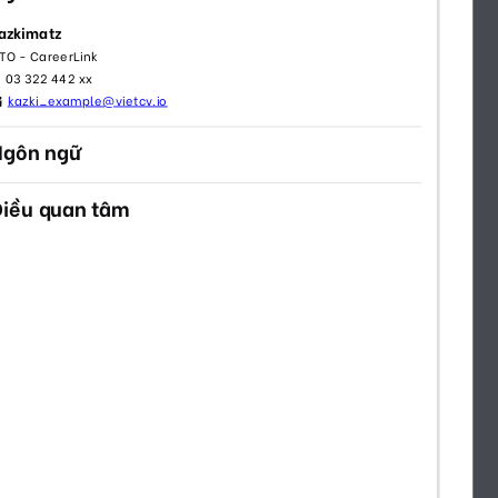
112
51
2489
3446
53
71
3025
1488