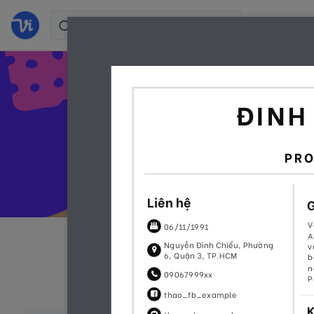
Tạo C
Toàn bộ
Colorful
Sim
(105)
(38)