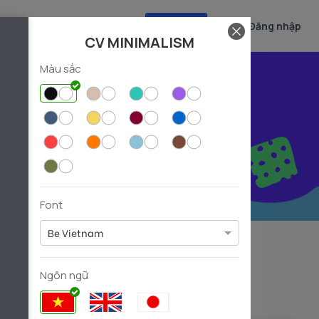
Tạo CV
Đăng nhập
CV MINIMALISM
Màu sắc
 nghiệp
Font
Be Vietnam
Experiencer
Fresher
8)
(39)
(31)
Ngôn ngữ