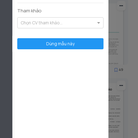
Tham khảo
Chọn CV tham khảo...
Dùng mẫu này
65
49
1744