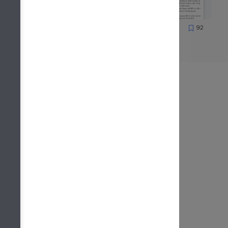
117
92
19549
ng cụ tạo CV
ới để xây dựng, trình bày, chia sẻ CV và tìm
nh và đơn giản
ng cụ VietCV, bạn có thể dễ dàng tạo một
CV hoàn hảo chỉ với vài cú nhấp chuột.