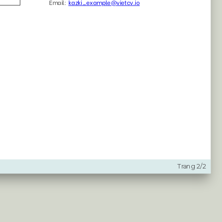
116
89
2926
2172
84
39
1767
1850