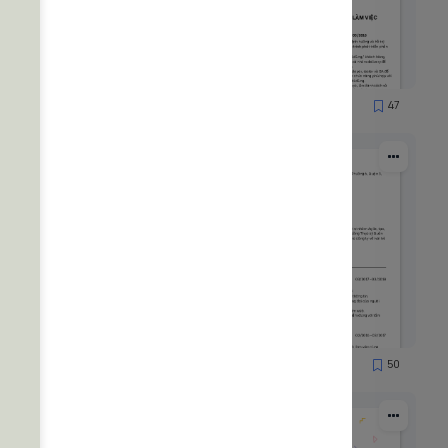
65
47
1837
53
50
2165