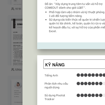
149
11731
3871
101
5364
5003