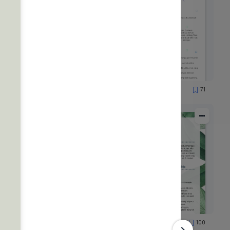
59
71
1329
78
100
3152