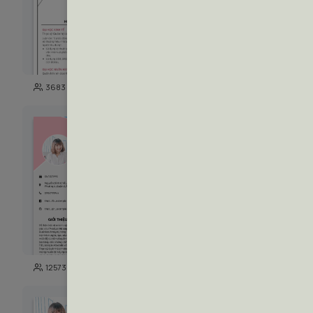
100
3683
14034
125
12573
5723