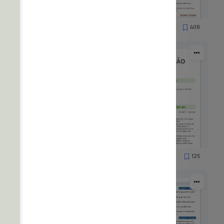
90
408
19956
89
125
7908