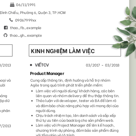
193
82
9587
4736