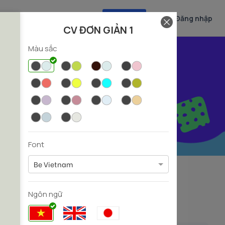
Tạo CV
Đăng nhập
CV ĐƠN GIẢN 1
Màu sắc
 nghiệp
Font
Be Vietnam
Experiencer
Fresher
8)
(39)
(31)
Ngôn ngữ