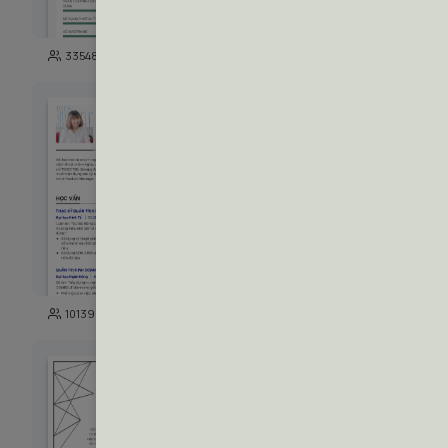
271
33548
3722
142
10139
5191