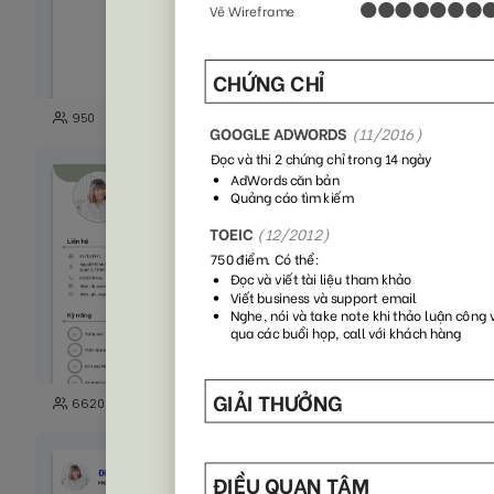
35
950
2027
118
6620
1851