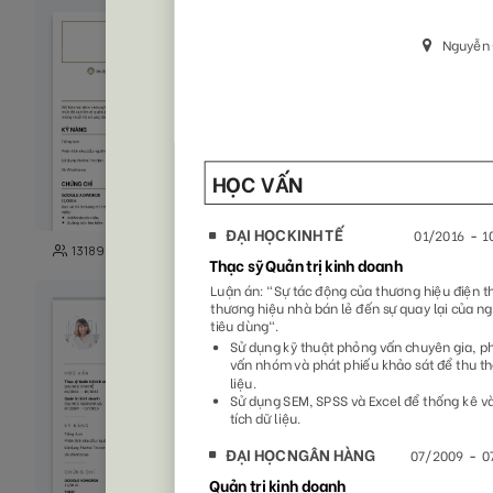
103
13189
29972