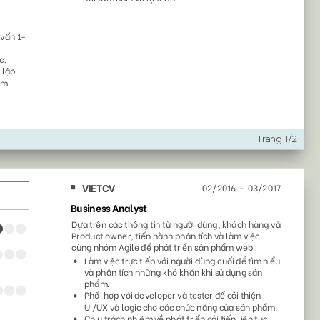
51
61
6109
4582
59
47
2776
1078