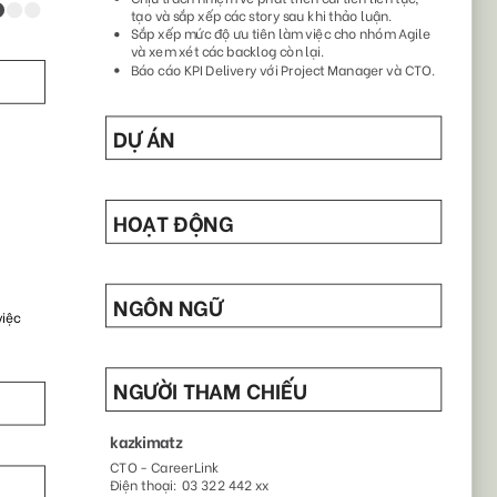
42
88
4869
3291
27
91
8207
1352