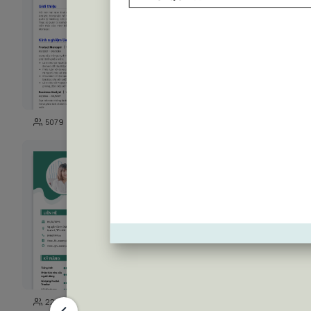
111
5079
11329
203
22844
4604