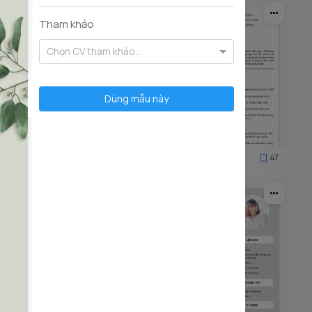
Tham khảo
Chọn CV tham khảo...
Dùng mẫu này
59
47
2921