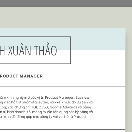
Home
Jobs
Mẫu CV
CV tham khảo
V
nhanh chóng và chuyên
Chọn ngay mẫu CV tuyệt đẹp và ấn tượng bên dưới
để dễ dàng thu hút nhà tuyển dụng!
ple
No Photo
Style
Office Worker
Timeline
(55)
(29)
(37)
(28)
(1
Xếp theo:
Mặc định