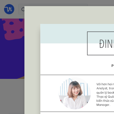
Tạo C
Toàn bộ
Colorful
Sim
(105)
(38)