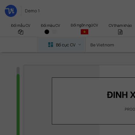
Demo 1
Đổi ngôn ngữ CV
Đổi mẫu CV
CV tham khảo
Đổi màu CV
Be Vietnam
Bố cục CV
ĐINH 
PROD