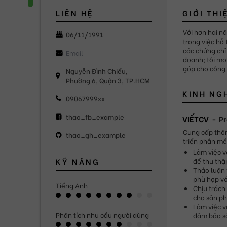
LIÊN HỆ
GIỚI THI
Với hơn hai nă
06/11/1991
trong việc hỗ 
các chứng chỉ
doanh; tôi mo
góp cho công t
Nguyễn Đình Chiểu,
Phường 6, Quận 3, TP.HCM
KINH NG
09067999xx
thao_fb_example
VIẾTCV
P
Cung cấp thôn
thao_gh_example
triển phần m
Làm việc v
KỸ NĂNG
để thu thậ
Thảo luận 
phù hợp vớ
Tiếng Anh
Chịu trách
cho sản p
Làm việc v
Phân tích nhu cầu người dùng
đảm bảo sả