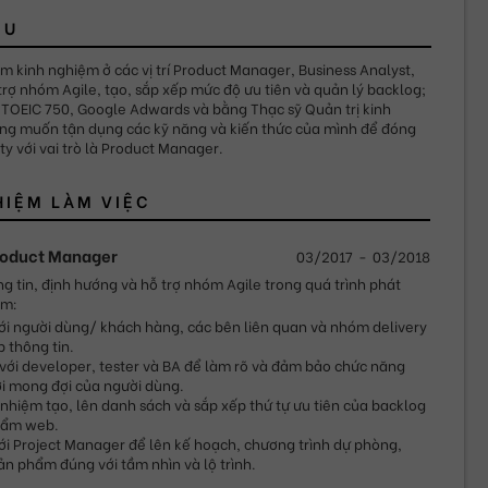
ỆU
m kinh nghiệm ở các vị trí Product Manager, Business Analyst, 
trợ nhóm Agile, tạo, sắp xếp mức độ ưu tiên và quản lý backlog; 
 TOEIC 750, Google Adwards và bằng Thạc sỹ Quản trị kinh 
ng muốn tận dụng các kỹ năng và kiến thức của mình để đóng 
y với vai trò là Product Manager.
HIỆM LÀM VIỆC
roduct Manager
03/2017
-
03/2018
g tin, định hướng và hỗ trợ nhóm Agile trong quá trình phát 
ềm:
ới người dùng/ khách hàng, các bên liên quan và nhóm delivery 
p thông tin.
với developer, tester và BA để làm rõ và đảm bảo chức năng 
i mong đợi của người dùng.
 nhiệm tạo, lên danh sách và sắp xếp thứ tự ưu tiên của backlog 
hẩm web.
ới Project Manager để lên kế hoạch, chương trình dự phòng, 
n phẩm đúng với tầm nhìn và lộ trình.