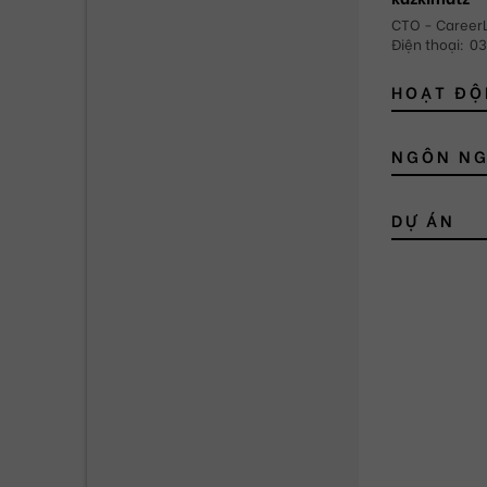
CTO - Career
Điện thoại
:
03
HOẠT Đ
NGÔN N
DỰ ÁN