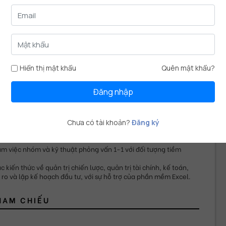
H TẾ
Thạc sỹ Quản trị kinh doanh
01/2016
-
10/2013
tác động của thương hiệu điện thoại và thương hiệu nhà bán lẻ 
Hiển thị mật khẩu
Quên mật khẩu?
ại của người tiêu dùng".
 thuật phỏng vấn chuyên gia, phỏng vấn nhóm và phát phiếu 
Đăng nhập
 thu thập dữ liệu.
M, SPSS và Excel để thống kê và phân tích dữ liệu.
Chưa có tài khoản?
Đăng ký
GÂN HÀNG
Quản trị kinh doanh
07/2009
-
07/2013
ựng trung tâm tư vấn và hỗ trợ COMEOUT dành cho giới LGBT".
àm việc nhóm và kỹ thuật phỏng vấn 1-1 với đối tượng tiềm 
 kiến thức về quản trị chiến lược, quản trị tài chính, kế toán, 
i ro và lập kế hoạch đầu tư, với sự hỗ trợ của phần mềm Excel.
HAM CHIẾU