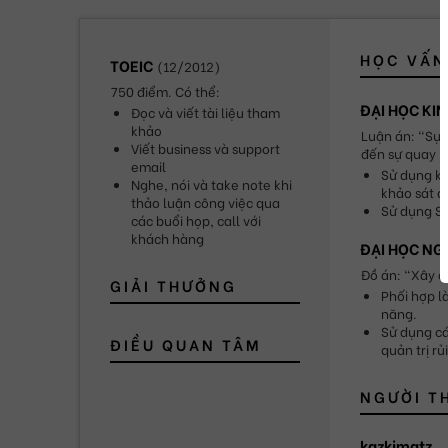
HỌC VẤN
TOEIC
(
12/2012
)
750 điểm. Có thể:
ĐẠI HỌC KIN
Đọc và viết tài liệu tham 
khảo
Luận án: "Sự 
Viết business và support 
đến sự quay l
email
Sử dụng kỹ
Nghe, nói và take note khi 
khảo sát để
thảo luận công việc qua 
Sử dụng SE
các buổi họp, call với 
khách hàng
ĐẠI HỌC N
Đồ án: "Xây d
GIẢI THƯỞNG
Phối hợp l
năng.
Sử dụng các
ĐIỀU QUAN TÂM
quản trị rủ
NGƯỜI T
kazkimatz