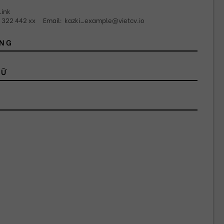
Link
 322 442 xx
Email:
kazki_example@vietcv.io
ỘNG
GỮ