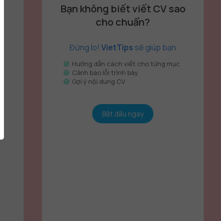
Bạn không biết viết CV sao
cho chuẩn?
Đừng lo!
VietTips
sẽ giúp bạn
Hướng dẫn cách viết cho từng mục
Cảnh báo lỗi trình bày
Gợi ý nội dung CV
Bắt đầu ngay