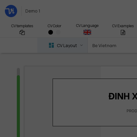
Demo 1
CV Language
CV templates
CV Examples
CV Color
Be Vietnam
CV Layout
ĐINH 
PROD