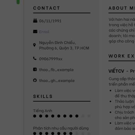
CONTACT
ABOUT M
Với hơn hai nă
06/11/1991
trong việc hỗ 
các chứng chỉ
doanh; tôi mo
góp cho công t
Nguyễn Đình Chiểu,
Phường 6, Quận 3, TP.HCM
WORK EX
09067999xx
thao_fb_example
VIẾTCV
P
Cung cấp thôn
thao_gh_example
triển phần m
Làm việc v
SKILLS
để thu thậ
Thảo luận 
phù hợp vớ
Tiếng Anh
Chịu trách
cho sản p
Làm việc v
Phân tích nhu cầu người dùng
đảm bảo sả