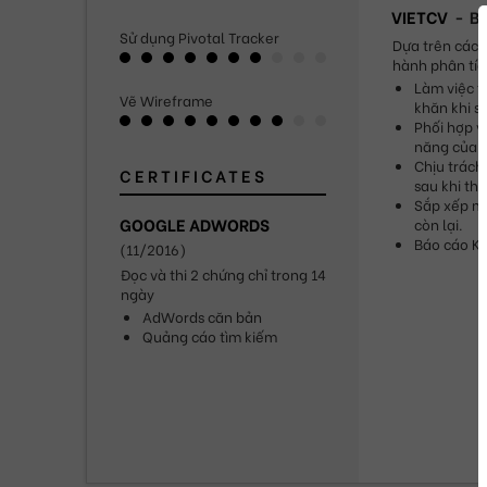
VIETCV
Bu
Sử dụng Pivotal Tracker
Dựa trên các 
hành phân tíc
Làm việc t
Vẽ Wireframe
khăn khi s
Phối hợp vớ
năng của 
Chịu trách 
CERTIFICATES
sau khi thả
Sắp xếp mứ
GOOGLE ADWORDS
còn lại.
Báo cáo KP
(
11/2016
)
Đọc và thi 2 chứng chỉ trong 14 
ngày
AdWords căn bản
Quảng cáo tìm kiếm