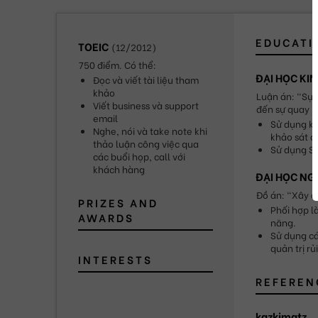
EDUCATI
TOEIC
(
12/2012
)
750 điểm. Có thể:
ĐẠI HỌC KIN
Đọc và viết tài liệu tham 
khảo
Luận án: "Sự 
Viết business và support 
đến sự quay l
email
Sử dụng kỹ
Nghe, nói và take note khi 
khảo sát để
thảo luận công việc qua 
Sử dụng SE
các buổi họp, call với 
khách hàng
ĐẠI HỌC N
Đồ án: "Xây d
PRIZES AND
Phối hợp l
AWARDS
năng.
Sử dụng các
quản trị rủ
INTERESTS
REFEREN
kazkimatz