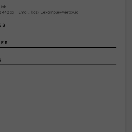
Link
2 442 xx
Email:
kazki_example@vietcv.io
ES
GES
S