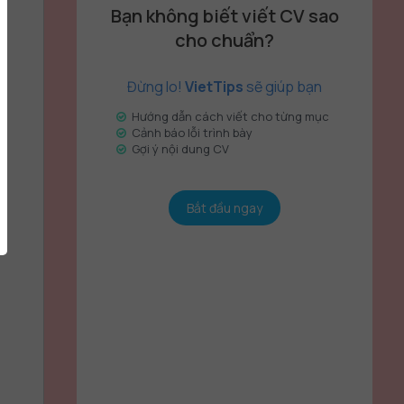
Bạn không biết viết CV sao
cho chuẩn?
Đừng lo!
VietTips
sẽ giúp bạn
Hướng dẫn cách viết cho từng mục
Cảnh báo lỗi trình bày
Gợi ý nội dung CV
Bắt đầu ngay