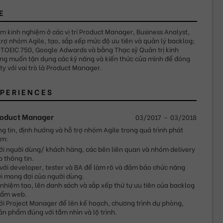
E
m kinh nghiệm ở các vị trí Product Manager, Business Analyst, 
trợ nhóm Agile, tạo, sắp xếp mức độ ưu tiên và quản lý backlog; 
 TOEIC 750, Google Adwards và bằng Thạc sỹ Quản trị kinh 
ng muốn tận dụng các kỹ năng và kiến thức của mình để đóng 
y với vai trò là Product Manager.
PERIENCES
roduct Manager
03/2017
-
03/2018
g tin, định hướng và hỗ trợ nhóm Agile trong quá trình phát 
ềm:
ới người dùng/ khách hàng, các bên liên quan và nhóm delivery 
p thông tin.
với developer, tester và BA để làm rõ và đảm bảo chức năng 
i mong đợi của người dùng.
 nhiệm tạo, lên danh sách và sắp xếp thứ tự ưu tiên của backlog 
hẩm web.
ới Project Manager để lên kế hoạch, chương trình dự phòng, 
n phẩm đúng với tầm nhìn và lộ trình.