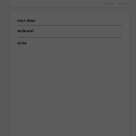
©
VietCV.io
-
Trang
2
/
3
HOẠT ĐỘNG
NGÔN NGỮ
DỰ ÁN