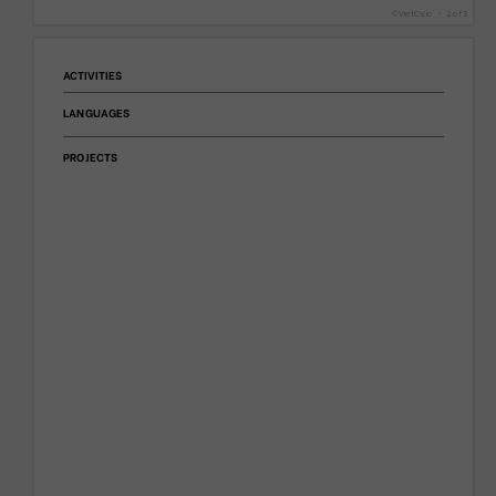
©
VietCV.io
-
2
of
3
ACTIVITIES
LANGUAGES
PROJECTS