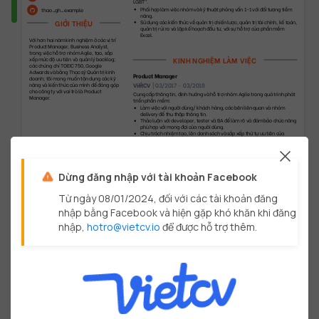
LGBT".
Phối hợp làm việc nhóm và kỹ thuật phỏng vấn 1-1 với đối tượng tiềm 
thao_gh_example
năng.
GIỚI THIỆU
Sử dụng các kiến thức về quản trị chiến lược, quản trị tài chính, kế toán, 
quản trị rủi ro và lập kế hoạch đầu tư, với sự hỗ trợ của phần mềm 
Excel.
Với hơn hai năm kinh nghiệm ở các vị trí 
Product Manager, Business Analyst, 
trong việc hỗ trợ nhóm Agile, tạo, sắp 
KINH NGHIỆM LÀM VIỆC
xếp mức độ ưu tiên và quản lý backlog; 
các chứng chỉ TOEIC 750, Google 
Adwards và bằng Thạc sỹ Quản trị kinh 
Product Manager
doanh; tôi mong muốn tận dụng các kỹ 
ViếtCV
|
03/2017
-
03/2018
năng và kiến thức của mình để đóng góp 
cho công ty với vai trò là Product 
Cung cấp thông tin, định hướng và hỗ trợ nhóm Agile trong quá trình phát 
Manager.
triển phần mềm:
Làm việc với người dùng/ khách hàng, các bên liên quan và nhóm 
delivery để thu thập thông tin.
Thảo luận với developer, tester và BA để làm rõ và đảm bảo chức năng 
phù hợp với mong đợi của người dùng.
Chịu trách nhiệm tạo, lên danh sách và sắp xếp thứ tự ưu tiên của 
backlog cho sản phẩm web.
Làm việc với Project Manager để lên kế hoạch, chương trình dự phòng, 
đảm bảo sản phẩm đúng với tầm nhìn và lộ trình.
Dừng đăng nhập với tài khoản Facebook
Từ ngày 08/01/2024, đối với các tài khoản đăng
nhập bằng Facebook và hiện gặp khó khăn khi đăng
nhập,
hotro@vietcv.io
để được hỗ trợ thêm.
©
VietCV.io
-
Trang
1
/
3
Business Analyst
VietCV
|
02/2016
-
03/2017
Dựa trên các thông tin từ người dùng, khách hàng và Product owner, tiến hành phân tích và làm việc cùng nhóm Agile để 
phát triển sản phẩm web:
Làm việc trực tiếp với người dùng cuối để tìm hiểu và phân tích những khó khăn khi sử dụng sản phẩm.
Phối hợp với developer và tester để cải thiện UI/UX và logic cho các chức năng của sản phẩm.
Chịu trách nhiệm về phát triển cải tiến liên tục, tạo và sắp xếp các story sau khi thảo luận.