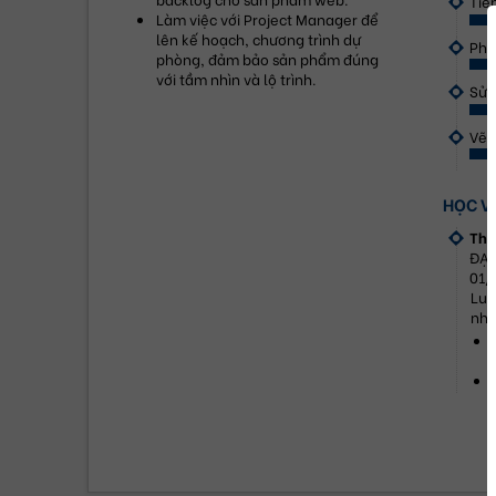
Tiế
Làm việc với Project Manager để 
lên kế hoạch, chương trình dự 
Phâ
phòng, đảm bảo sản phẩm đúng 
với tầm nhìn và lộ trình.
Sử 
Vẽ 
HỌC V
Thạ
ĐẠI
01/
Luậ
nhà