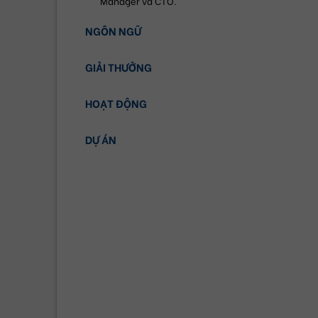
Manager và CTO.
NGÔN NGỮ
GIẢI THƯỞNG
HOẠT ĐỘNG
DỰ ÁN