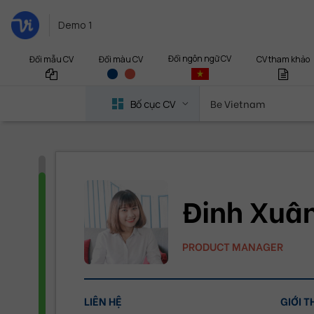
Demo 1
Đổi ngôn ngữ CV
Đổi mẫu CV
CV tham khảo
Đổi màu CV
Be Vietnam
Bố cục CV
Đinh Xuâ
PRODUCT MANAGER
LIÊN HỆ
GIỚI T