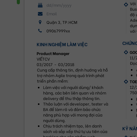
Với
Bus
độ 
Adw
Quận 3, TP.HCM
dụn
09067999xx
với
CHỨNG
KINH NGHIỆM LÀM VIỆC
GO
Product Manager
11/
VIẾTCV
Đọc
03/2017
-
03/2018
Cung cấp thông tin, định hướng và hỗ 
trợ nhóm Agile trong quá trình phát 
triển phần mềm:
TOE
12/
Làm việc với người dùng/ khách 
750
hàng, các bên liên quan và nhóm 
delivery để thu thập thông tin.
Thảo luận với developer, tester và 
BA để làm rõ và đảm bảo chức 
năng phù hợp với mong đợi của 
người dùng.
Chịu trách nhiệm tạo, lên danh 
KỸ NĂ
sách và sắp xếp thứ tự ưu tiên của 
backlog cho sản phẩm web.