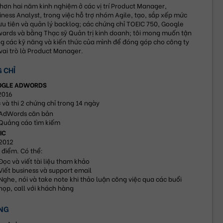
 hơn hai năm kinh nghiệm ở các vị trí Product Manager, 
iness Analyst, trong việc hỗ trợ nhóm Agile, tạo, sắp xếp mức 
ưu tiên và quản lý backlog; các chứng chỉ TOEIC 750, Google 
ards và bằng Thạc sỹ Quản trị kinh doanh; tôi mong muốn tận 
g các kỹ năng và kiến thức của mình để đóng góp cho công ty 
 vai trò là Product Manager.
 CHỈ
OGLE ADWORDS
2016
 và thi 2 chứng chỉ trong 14 ngày
AdWords căn bản
Quảng cáo tìm kiếm
IC
2012
 điểm. Có thể:
Đọc và viết tài liệu tham khảo
Viết business và support email
Nghe, nói và take note khi thảo luận công việc qua các buổi 
họp, call với khách hàng
NG