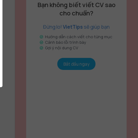
Bạn không biết viết CV sao
cho chuẩn?
Đừng lo!
VietTips
sẽ giúp bạn
Hướng dẫn cách viết cho từng mục
Cảnh báo lỗi trình bày
Gợi ý nội dung CV
Bắt đầu ngay