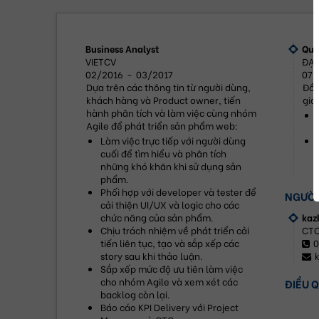
Business Analyst
Quả
VIETCV
ĐẠI
02/2016
-
03/2017
07/
Dựa trên các thông tin từ người dùng, 
Đồ 
khách hàng và Product owner, tiến 
giớ
hành phân tích và làm việc cùng nhóm 
Agile để phát triển sản phẩm web:
Làm việc trực tiếp với người dùng 
cuối để tìm hiểu và phân tích 
những khó khăn khi sử dụng sản 
phẩm.
Phối hợp với developer và tester để 
NGƯỜI
cải thiện UI/UX và logic cho các 
chức năng của sản phẩm.
kaz
Chịu trách nhiệm về phát triển cải 
CTO
tiến liên tục, tạo và sắp xếp các 
0
story sau khi thảo luận.
Sắp xếp mức độ ưu tiên làm việc 
cho nhóm Agile và xem xét các 
ĐIỀU 
backlog còn lại.
Báo cáo KPI Delivery với Project 