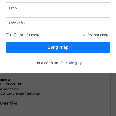
n trị kinh doanh
 HỌC NGÂN HÀNG
2009
-
07/2013
án: "Xây dựng trung tâm tư vấn và hỗ trợ COMEOUT dành cho 
Hiển thị mật khẩu
Quên mật khẩu?
i LGBT".
Phối hợp làm việc nhóm và kỹ thuật phỏng vấn 1-1 với đối 
tượng tiềm năng.
Đăng nhập
Sử dụng các kiến thức về quản trị chiến lược, quản trị tài chính, 
kế toán, quản trị rủi ro và lập kế hoạch đầu tư, với sự hỗ trợ của 
phần mềm Excel.
Chưa có tài khoản?
Đăng ký
 THAM CHIẾU
kimatz
 - CareerLink
3 322 442 xx
kazki_example@vietcv.io
QUAN TÂM