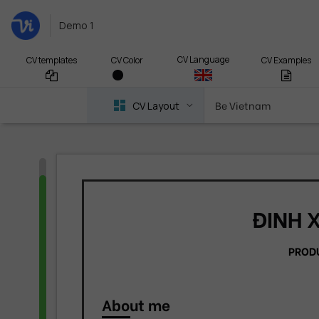
Demo 1
CV Language
CV templates
CV Examples
CV Color
Be Vietnam
CV Layout
ĐINH 
PROD
About me