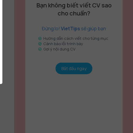
Bạn không biết viết CV sao
cho chuẩn?
Đừng lo!
VietTips
sẽ giúp bạn
Hướng dẫn cách viết cho từng mục
Cảnh báo lỗi trình bày
Gợi ý nội dung CV
Bắt đầu ngay