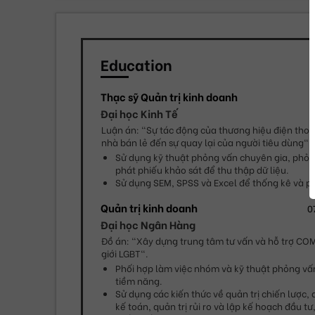
Education
Thạc sỹ Quản trị kinh doanh
Đại học Kinh Tế
Luận án: "Sự tác động của thương hiệu điện thoại
nhà bán lẻ đến sự quay lại của người tiêu dùng".
Sử dụng kỹ thuật phỏng vấn chuyên gia, phỏn
phát phiếu khảo sát để thu thập dữ liệu.
Sử dụng SEM, SPSS và Excel để thống kê và phâ
Quản trị kinh doanh
0
Đại học Ngân Hàng
Đồ án: "Xây dựng trung tâm tư vấn và hỗ trợ CO
giới LGBT".
Phối hợp làm việc nhóm và kỹ thuật phỏng vấn 
tiềm năng.
Sử dụng các kiến thức về quản trị chiến lược, qu
kế toán, quản trị rủi ro và lập kế hoạch đầu tư,