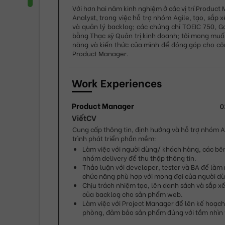
Với hơn hai năm kinh nghiệm ở các vị trí Product 
Analyst, trong việc hỗ trợ nhóm Agile, tạo, sắp x
và quản lý backlog; các chứng chỉ TOEIC 750, G
bằng Thạc sỹ Quản trị kinh doanh; tôi mong muố
năng và kiến thức của mình để đóng góp cho công 
Product Manager.
Work Experiences
Product Manager
0
ViếtCV
Cung cấp thông tin, định hướng và hỗ trợ nhóm Ag
trình phát triển phần mềm:
Làm việc với người dùng/ khách hàng, các bên
nhóm delivery để thu thập thông tin.
Thảo luận với developer, tester và BA để làm 
chức năng phù hợp với mong đợi của người dù
Chịu trách nhiệm tạo, lên danh sách và sắp xếp
của backlog cho sản phẩm web.
Làm việc với Project Manager để lên kế hoạch,
phòng, đảm bảo sản phẩm đúng với tầm nhìn v