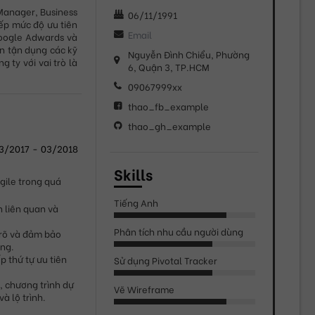
Manager, Business 
06/11/1991
ếp mức độ ưu tiên 
oogle Adwards và 
n tận dụng các kỹ 
Nguyễn Đình Chiểu, Phường
ty với vai trò là 
6, Quận 3, TP.HCM
09067999xx
thao_fb_example
thao_gh_example
3/2017
-
03/2018
Skills
ile trong quá 
Tiếng Anh
 liên quan và 
Phân tích nhu cầu người dùng
rõ và đảm bảo 
ng.
 thứ tự ưu tiên 
Sử dụng Pivotal Tracker
 chương trình dự 
Vẽ Wireframe
à lộ trình.