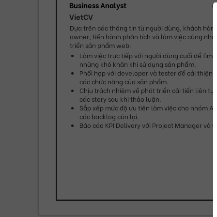
Business Analyst
0
VietCV
Dựa trên các thông tin từ người dùng, khách hàng
owner, tiến hành phân tích và làm việc cùng nhóm
triển sản phẩm web:
Làm việc trực tiếp với người dùng cuối để tìm h
những khó khăn khi sử dụng sản phẩm.
Phối hợp với developer và tester để cải thiện U
các chức năng của sản phẩm.
Chịu trách nhiệm về phát triển cải tiến liên tục
các story sau khi thảo luận.
Sắp xếp mức độ ưu tiên làm việc cho nhóm Agi
các backlog còn lại.
Báo cáo KPI Delivery với Project Manager và 