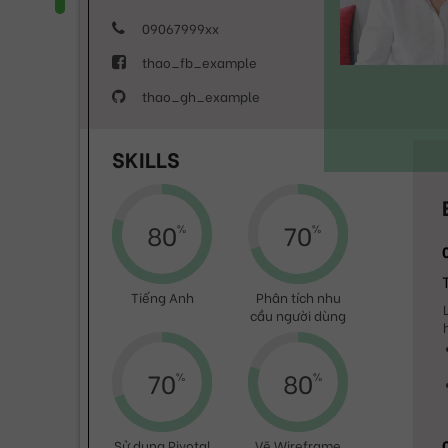
09067999xx
thao_fb_example
thao_gh_example
SKILLS
80
70
Tiếng Anh
Phân tích nhu
cầu người dùng
70
80
Sử dụng Pivotal
Vẽ Wireframe