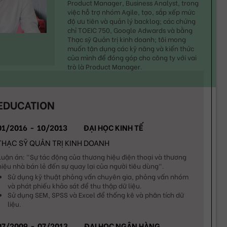
Product Manager, Business Analyst, trong 
việc hỗ trợ nhóm Agile, tạo, sắp xếp mức 
độ ưu tiên và quản lý backlog; các chứng 
chỉ TOEIC 750, Google Adwards và bằng 
Thạc sỹ Quản trị kinh doanh; tôi mong 
muốn tận dụng các kỹ năng và kiến thức 
của mình để đóng góp cho công ty với vai 
trò là Product Manager.
EDUCATION
01/2016
-
10/2013
ĐẠI HỌC KINH TẾ
THẠC SỸ QUẢN TRỊ KINH DOANH
Luận án: "Sự tác động của thương hiệu điện thoại và thương 
hiệu nhà bán lẻ đến sự quay lại của người tiêu dùng".
Sử dụng kỹ thuật phỏng vấn chuyên gia, phỏng vấn nhóm 
và phát phiếu khảo sát để thu thập dữ liệu.
Sử dụng SEM, SPSS và Excel để thống kê và phân tích dữ 
liệu.
07/2009
-
07/2013
ĐẠI HỌC NGÂN HÀNG