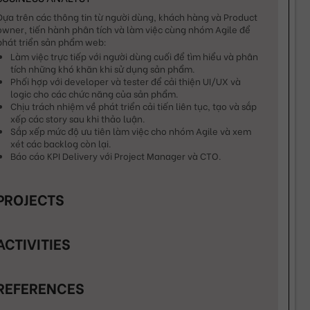
Dựa trên các thông tin từ người dùng, khách hàng và Product 
owner, tiến hành phân tích và làm việc cùng nhóm Agile để 
phát triển sản phẩm web:
Làm việc trực tiếp với người dùng cuối để tìm hiểu và phân 
tích những khó khăn khi sử dụng sản phẩm.
Phối hợp với developer và tester để cải thiện UI/UX và 
logic cho các chức năng của sản phẩm.
Chịu trách nhiệm về phát triển cải tiến liên tục, tạo và sắp 
xếp các story sau khi thảo luận.
Sắp xếp mức độ ưu tiên làm việc cho nhóm Agile và xem 
xét các backlog còn lại.
Báo cáo KPI Delivery với Project Manager và CTO.
PROJECTS
ACTIVITIES
REFERENCES