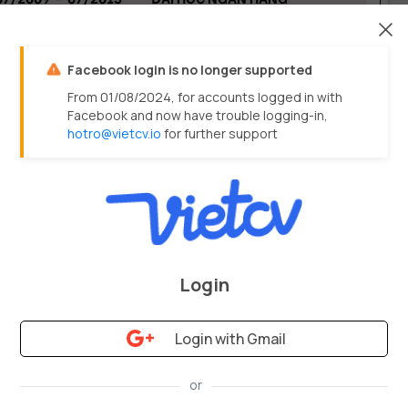
QUẢN TRỊ KINH DOANH
Đồ án: "Xây dựng trung tâm tư vấn và hỗ trợ COMEOUT dành 
cho giới LGBT".
Facebook login is no longer supported
Phối hợp làm việc nhóm và kỹ thuật phỏng vấn 1-1 với đối 
From 01/08/2024, for accounts logged in with
tượng tiềm năng.
Facebook and now have trouble logging-in,
Sử dụng các kiến thức về quản trị chiến lược, quản trị tài 
hotro@vietcv.io
for further support
chính, kế toán, quản trị rủi ro và lập kế hoạch đầu tư, với sự 
hỗ trợ của phần mềm Excel.
Login
Login with Gmail
©
VietCV.io
-
1
of
2