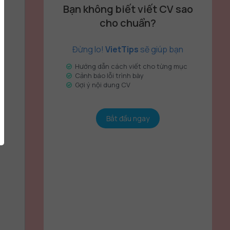
Bạn không biết viết CV sao
cho chuẩn?
Đừng lo!
VietTips
sẽ giúp bạn
Hướng dẫn cách viết cho từng mục
Cảnh báo lỗi trình bày
Gợi ý nội dung CV
Bắt đầu ngay