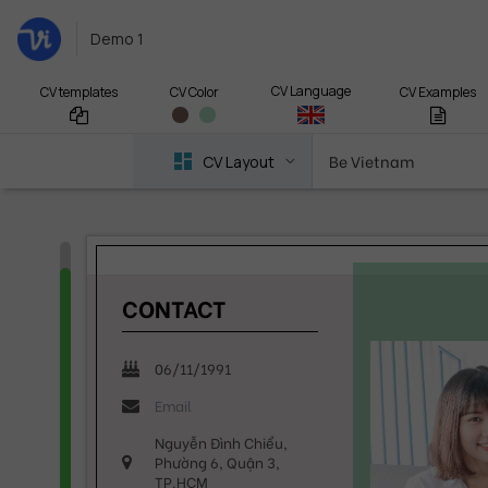
Demo 1
CV Language
CV templates
CV Examples
CV Color
Be Vietnam
CV Layout
CONTACT
06/11/1991
Nguyễn Đình Chiểu,
Phường 6, Quận 3,
TP.HCM