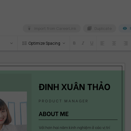
Import from CareerLink
Duplicate
format_line_spacing
Optimize Spacing
format_bold
format_italic
format_underlined
format_align_left
format_align_center
format_align_right
ĐINH XUÂN THẢO
PRODUCT MANAGER
ABOUT ME
Với hơn hai năm kinh nghiệm ở các vị trí 