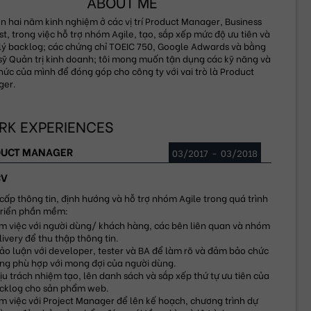
ABOUT ME
ơn hai năm kinh nghiệm ở các vị trí Product Manager, Business 
t, trong việc hỗ trợ nhóm Agile, tạo, sắp xếp mức độ ưu tiên và 
lý backlog; các chứng chỉ TOEIC 750, Google Adwards và bằng 
sỹ Quản trị kinh doanh; tôi mong muốn tận dụng các kỹ năng và 
hức của mình để đóng góp cho công ty với vai trò là Product 
ger.
K EXPERIENCES
DUCT MANAGER
03/2017
-
03/2018
CV
cấp thông tin, định hướng và hỗ trợ nhóm Agile trong quá trình 
triển phần mềm:
m việc với người dùng/ khách hàng, các bên liên quan và nhóm 
livery để thu thập thông tin.
ảo luận với developer, tester và BA để làm rõ và đảm bảo chức 
ng phù hợp với mong đợi của người dùng.
ịu trách nhiệm tạo, lên danh sách và sắp xếp thứ tự ưu tiên của 
cklog cho sản phẩm web.
m việc với Project Manager để lên kế hoạch, chương trình dự 