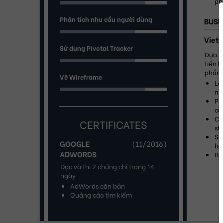
ph
Phân tích nhu cầu người dùng
BUSI
Viet
Sử dụng Pivotal Tracker
Dựa t
tiến 
phẩm
Vẽ Wireframe
Là
nh
Ph
cá
Ch
CERTIFICATES
st
Sắ
GOOGLE
(
11/2016
)
ba
ADWORDS
Bá
Đọc và thi 2 chứng chỉ trong 14 
ngày
AdWords căn bản
Quảng cáo tìm kiếm