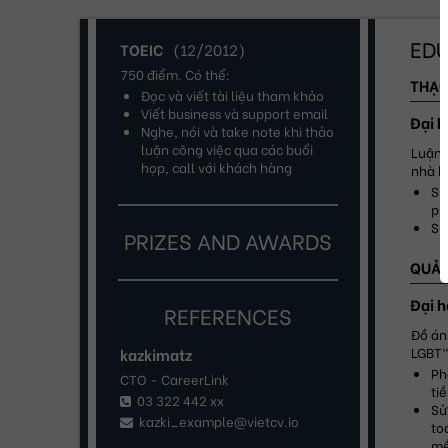
EDU
TOEIC
(
12/2012
)
750 điểm. Có thể:
THẠC
Đọc và viết tài liệu tham khảo
Viết business và support email
Đại h
Nghe, nói và take note khi thảo 
luận công việc qua các buổi 
Luận 
họp, call với khách hàng
nhà b
Sử
ph
Sử
PRIZES AND AWARDS
QUẢN
Đại 
REFERENCES
Đồ án
LGBT"
kazkimatz
Ph
CTO - CareerLink
ti
03 322 442 xx
Sử
kazki_example@vietcv.io
to
mề