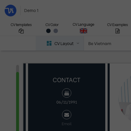
Demo 1
CV Language
CV templates
CV Examples
CV Color
Be Vietnam
CV Layout
CONTACT
06/11/1991