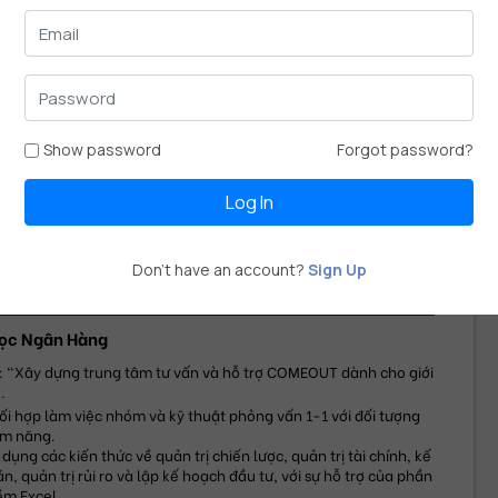
CATION
 SỸ QUẢN TRỊ KINH DOANH
01/2016
-
10/2013
ọc Kinh Tế
Show password
Forgot password?
án: "Sự tác động của thương hiệu điện thoại và thương hiệu 
án lẻ đến sự quay lại của người tiêu dùng".
Log In
 dụng kỹ thuật phỏng vấn chuyên gia, phỏng vấn nhóm và phát 
iếu khảo sát để thu thập dữ liệu.
 dụng SEM, SPSS và Excel để thống kê và phân tích dữ liệu.
Don't have an account?
Sign Up
 TRỊ KINH DOANH
07/2009
-
07/2013
học Ngân Hàng
: "Xây dựng trung tâm tư vấn và hỗ trợ COMEOUT dành cho giới 
.
ối hợp làm việc nhóm và kỹ thuật phỏng vấn 1-1 với đối tượng 
ềm năng.
 dụng các kiến thức về quản trị chiến lược, quản trị tài chính, kế 
án, quản trị rủi ro và lập kế hoạch đầu tư, với sự hỗ trợ của phần 
m Excel.