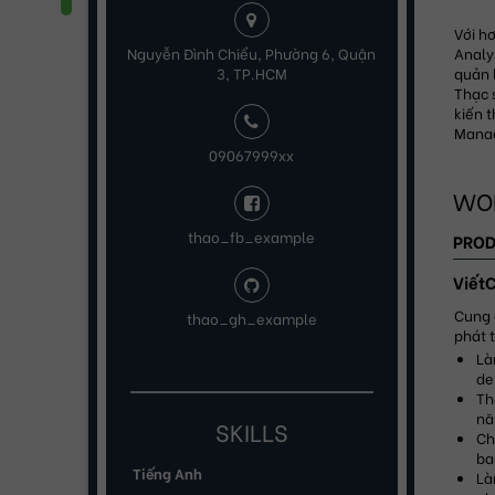
Với h
Nguyễn Đình Chiểu, Phường 6, Quận
Analys
3, TP.HCM
quản 
Thạc 
kiến t
Mana
09067999xx
WOR
thao_fb_example
PRO
Viết
Cung 
thao_gh_example
phát 
Là
de
Th
nă
SKILLS
Ch
ba
Tiếng Anh
Là