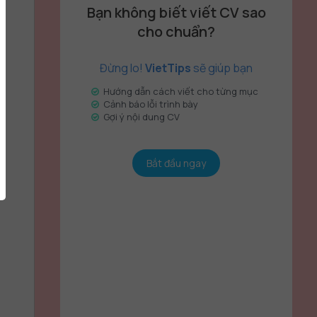
Bạn không biết viết CV sao
cho chuẩn?
Đừng lo!
VietTips
sẽ giúp bạn
Hướng dẫn cách viết cho từng mục
Cảnh báo lỗi trình bày
Gợi ý nội dung CV
Bắt đầu ngay