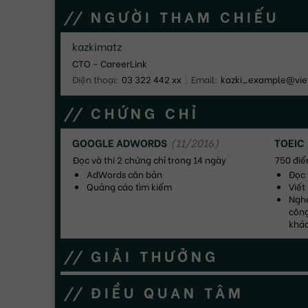
NGƯỜI THAM CHIẾU
kazkimatz
CTO - CareerLink
Điện thoại
:
03 322 442 xx
|
Email:
kazki_example@viet
CHỨNG CHỈ
GOOGLE ADWORDS
(
11/2016
)
TOEIC
Đọc và thi 2 chứng chỉ trong 14 ngày
750 điể
AdWords căn bản
Đọc 
Quảng cáo tìm kiếm
Viết
Nghe
công
khá
GIẢI THƯỞNG
ĐIỀU QUAN TÂM