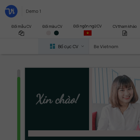
Demo 1
Đổi ngôn ngữ CV
Đổi mẫu CV
CV tham khảo
Đổi màu CV
Be Vietnam
Bố cục CV
Xin chào!