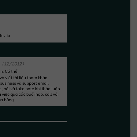
cv.io
(
12/2012
)
m. Có thể:
và viết tài liệu tham khảo
 business và support email
, nói và take note khi thảo luận 
 việc qua các buổi họp, call với 
ch hàng