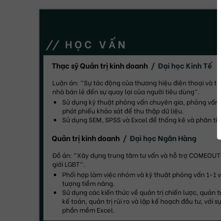
HỌC VẤN
Thạc sỹ Quản trị kinh doanh
Đại học Kinh Tế
Luận án: "Sự tác động của thương hiệu điện thoại và th
nhà bán lẻ đến sự quay lại của người tiêu dùng".
Sử dụng kỹ thuật phỏng vấn chuyên gia, phỏng vấn
phát phiếu khảo sát để thu thập dữ liệu.
Sử dụng SEM, SPSS và Excel để thống kê và phân tích
Quản trị kinh doanh
Đại học Ngân Hàng
Đồ án: "Xây dựng trung tâm tư vấn và hỗ trợ COMEOUT
giới LGBT".
Phối hợp làm việc nhóm và kỹ thuật phỏng vấn 1-1 vớ
tượng tiềm năng.
Sử dụng các kiến thức về quản trị chiến lược, quản trị
kế toán, quản trị rủi ro và lập kế hoạch đầu tư, với sự
phần mềm Excel.