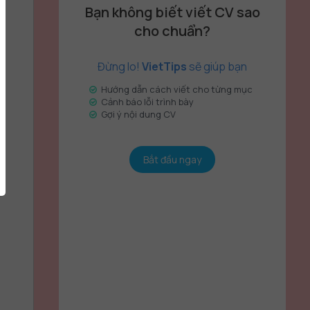
Bạn không biết viết CV sao
cho chuẩn?
Đừng lo!
VietTips
sẽ giúp bạn
Hướng dẫn cách viết cho từng mục
Cảnh báo lỗi trình bày
Gợi ý nội dung CV
Bắt đầu ngay