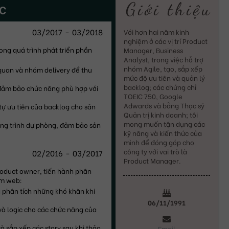
Giới thiệu
ỆC
03/2017
-
03/2018
Với hơn hai năm kinh 
nghiệm ở các vị trí Product 
ng quá trình phát triển phần 
Manager, Business 
Analyst, trong việc hỗ trợ 
nhóm Agile, tạo, sắp xếp 
quan và nhóm delivery để thu 
mức độ ưu tiên và quản lý 
backlog; các chứng chỉ 
 đảm bảo chức năng phù hợp với 
TOEIC 750, Google 
Adwards và bằng Thạc sỹ 
tự ưu tiên của backlog cho sản 
Quản trị kinh doanh; tôi 
mong muốn tận dụng các 
ng trình dự phòng, đảm bảo sản 
kỹ năng và kiến thức của 
mình để đóng góp cho 
công ty với vai trò là 
02/2016
-
03/2017
Product Manager.
roduct owner, tiến hành phân 
ẩm web:
à phân tích những khó khăn khi 
06/11/1991
và logic cho các chức năng của 
và sắp xếp các story sau khi thảo 