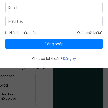
01/2016
-
10/2013
Hiển thị mật khẩu
Quên mật khẩu?
ương hiệu 
Đăng nhập
 nhóm và 
 dữ liệu.
Chưa có tài khoản?
Đăng ký
07/2009
-
07/2013
 dành cho 
i đối 
 tài chính, 
 hỗ trợ của 