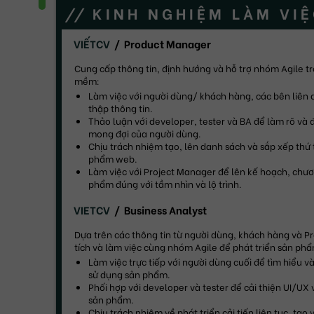
KINH NGHIỆM LÀM VI
VIẾTCV
Product Manager
Cung cấp thông tin, định hướng và hỗ trợ nhóm Agile tro
mềm:
Làm việc với người dùng/ khách hàng, các bên liên 
thập thông tin.
Thảo luận với developer, tester và BA để làm rõ và
mong đợi của người dùng.
Chịu trách nhiệm tạo, lên danh sách và sắp xếp thứ 
phẩm web.
Làm việc với Project Manager để lên kế hoạch, chươ
phẩm đúng với tầm nhìn và lộ trình.
VIETCV
Business Analyst
Dựa trên các thông tin từ người dùng, khách hàng và P
tích và làm việc cùng nhóm Agile để phát triển sản ph
Làm việc trực tiếp với người dùng cuối để tìm hiểu v
sử dụng sản phẩm.
Phối hợp với developer và tester để cải thiện UI/UX 
sản phẩm.
Chịu trách nhiệm về phát triển cải tiến liên tục, tạo 