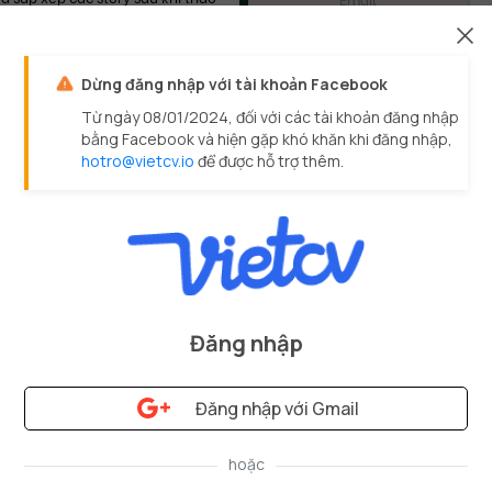
xem xét các backlog còn lại.
Nguyễn Đình Chiểu,
Phường 6, Quận 3,
Dừng đăng nhập với tài khoản Facebook
TP.HCM
Từ ngày 08/01/2024, đối với các tài khoản đăng nhập
bằng Facebook và hiện gặp khó khăn khi đăng nhập,
09067999xx
hotro@vietcv.io
để được hỗ trợ thêm.
thao_fb_example
thao_gh_example
Đăng nhập
Đăng nhập với Gmail
©
VietCV.io
-
Trang
1
/
2