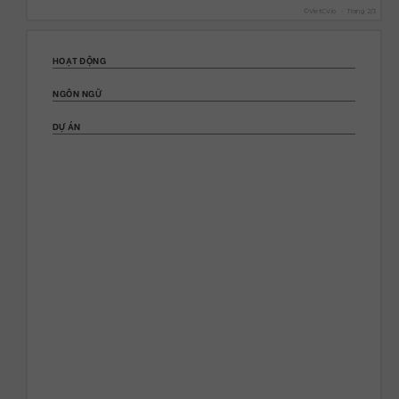
©
VietCV.io
-
Trang
2
/
3
HOẠT ĐỘNG
NGÔN NGỮ
DỰ ÁN