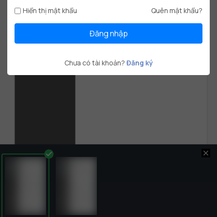
mềm Excel.
Hiển thị mật khẩu
Quên mật khẩu?
NGÔN NGỮ
HOẠT ĐỘNG
Đăng nhập
ĐIỀU QUAN TÂM
DỰ ÁN
Chưa có tài khoản?
Đăng ký
close