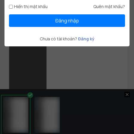
mềm Excel.
Hiển thị mật khẩu
Quên mật khẩu?
NGÔN NGỮ
HOẠT ĐỘNG
Đăng nhập
ĐIỀU QUAN TÂM
DỰ ÁN
Chưa có tài khoản?
Đăng ký
close