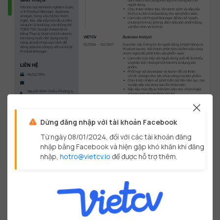
người dùng.
Với hơn hai năm kinh nghiệm ở các 
Chịu trách nhiệm tạo, lên danh sách và sắp xếp 
vị trí Product Manager, Business 
thứ tự ưu tiên của backlog cho sản phẩm web.
Analyst, trong việc hỗ trợ nhóm 
Làm việc với Project Manager để lên kế hoạch, 
Agile, tạo, sắp xếp mức độ ưu tiên 
chương trình dự phòng, đảm bảo sản phẩm đúng 
và quản lý backlog; các chứng chỉ 
với tầm nhìn và lộ trình.
TOEIC 750, Google Adwards và 
bằng Thạc sỹ Quản trị kinh doanh; 
VIETCV
Business Analyst
tôi mong muốn tận dụng các kỹ 
năng và kiến thức của mình để 
02/2016
-
03/2017
Dựa trên các thông tin từ người dùng, khách hàng và 
đóng góp cho công ty với vai trò là 
Product owner, tiến hành phân tích và làm việc cùng 
Product Manager.
nhóm Agile để phát triển sản phẩm web:
Làm việc trực tiếp với người dùng cuối để tìm hiểu 
và phân tích những khó khăn khi sử dụng sản 
LIÊN HỆ
phẩm.
Phối hợp với developer và tester để cải thiện 
06/11/1991
UI/UX và logic cho các chức năng của sản phẩm.
Chịu trách nhiệm về phát triển cải tiến liên tục, tạo 
và sắp xếp các story sau khi thảo luận.
Sắp xếp mức độ ưu tiên làm việc cho nhóm Agile 
Nguyễn Đình Chiểu, Phường 6,
và xem xét các backlog còn lại.
Quận 3, TP.HCM
Báo cáo KPI Delivery với Project Manager và CTO.
09067999xx
thao_fb_example
Dừng đăng nhập với tài khoản Facebook
thao_gh_example
Từ ngày 08/01/2024, đối với các tài khoản đăng
nhập bằng Facebook và hiện gặp khó khăn khi đăng
nhập,
hotro@vietcv.io
để được hỗ trợ thêm.
©
VietCV.io
-
Trang
1
/
3
HỌC VẤN
ĐẠI HỌC KINH TẾ
Thạc sỹ Quản trị kinh doanh
01/2016
-
10/2013
Luận án: "Sự tác động của thương hiệu điện thoại và 
thương hiệu nhà bán lẻ đến sự quay lại của người tiêu 
dùng".