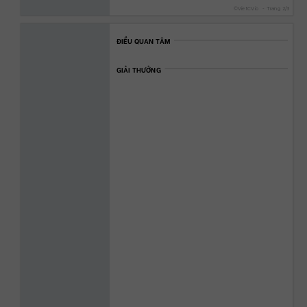
©
VietCV.io
-
Trang
2
/
3
ĐIỀU QUAN TÂM
GIẢI THƯỞNG