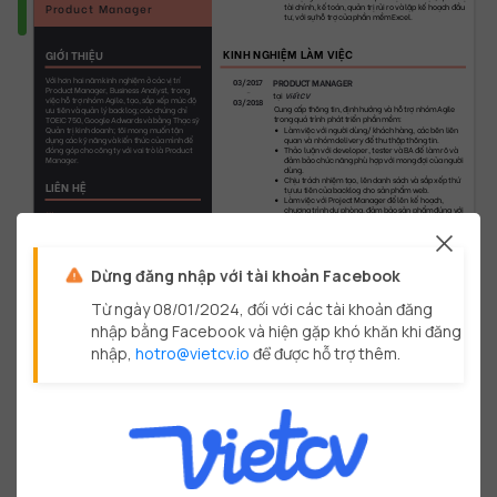
Product Manager
tài chính, kế toán, quản trị rủi ro và lập kế hoạch đầu 
tư, với sự hỗ trợ của phần mềm Excel.
KINH NGHIỆM LÀM VIỆC
GIỚI THIỆU
Với hơn hai năm kinh nghiệm ở các vị trí 
PRODUCT MANAGER
03/2017
Product Manager, Business Analyst, trong 
-
tại
ViếtCV
việc hỗ trợ nhóm Agile, tạo, sắp xếp mức độ 
03/2018
Cung cấp thông tin, định hướng và hỗ trợ nhóm Agile 
ưu tiên và quản lý backlog; các chứng chỉ 
trong quá trình phát triển phần mềm:
TOEIC 750, Google Adwards và bằng Thạc sỹ 
Làm việc với người dùng/ khách hàng, các bên liên 
Quản trị kinh doanh; tôi mong muốn tận 
quan và nhóm delivery để thu thập thông tin.
dụng các kỹ năng và kiến thức của mình để 
Thảo luận với developer, tester và BA để làm rõ và 
đóng góp cho công ty với vai trò là Product 
đảm bảo chức năng phù hợp với mong đợi của người 
Manager.
dùng.
Chịu trách nhiệm tạo, lên danh sách và sắp xếp thứ 
LIÊN HỆ
tự ưu tiên của backlog cho sản phẩm web.
Làm việc với Project Manager để lên kế hoạch, 
chương trình dự phòng, đảm bảo sản phẩm đúng với 
06/11/1991
tầm nhìn và lộ trình.
Nguyễn Đình Chiểu, Phường 6, Quận 3,
TP.HCM
Dừng đăng nhập với tài khoản Facebook
09067999xx
thao_fb_example
Từ ngày 08/01/2024, đối với các tài khoản đăng
thao_gh_example
nhập bằng Facebook và hiện gặp khó khăn khi đăng
nhập,
hotro@vietcv.io
để được hỗ trợ thêm.
©
VietCV.io
-
Trang
1
/
3
BUSINESS ANALYST
02/2016
-
tại
VietCV
03/2017
Dựa trên các thông tin từ người dùng, khách hàng và Product owner, tiến hành phân tích và làm việc cùng 
nhóm Agile để phát triển sản phẩm web:
Làm việc trực tiếp với người dùng cuối để tìm hiểu và phân tích những khó khăn khi sử dụng sản phẩm.
Phối hợp với developer và tester để cải thiện UI/UX và logic cho các chức năng của sản phẩm.
Chịu trách nhiệm về phát triển cải tiến liên tục, tạo và sắp xếp các story sau khi thảo luận.