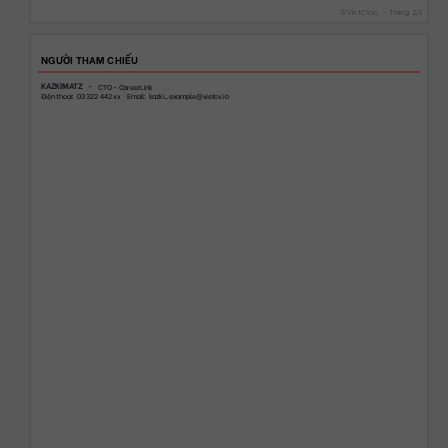
©
VietCV.io
-
Trang
2
/
3
NGƯỜI THAM CHIẾU
KAZKIMATZ
-
CTO - CareerLink
Điện thoại
:
03 322 442 xx
|
Email:
kazki_example@vietcv.io