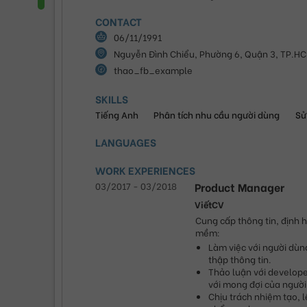
CONTACT
06/11/1991
Nguyễn Đình Chiểu, Phường 6, Quận 3, TP.H
thao_fb_example
SKILLS
Tiếng Anh
Phân tích nhu cầu người dùng
Sử
LANGUAGES
WORK EXPERIENCES
03/2017
-
03/2018
Product Manager
ViếtCV
Cung cấp thông tin, định h
mềm:
Làm việc với người dùn
thập thông tin.
Thảo luận với develope
với mong đợi của người
Chịu trách nhiệm tạo, l