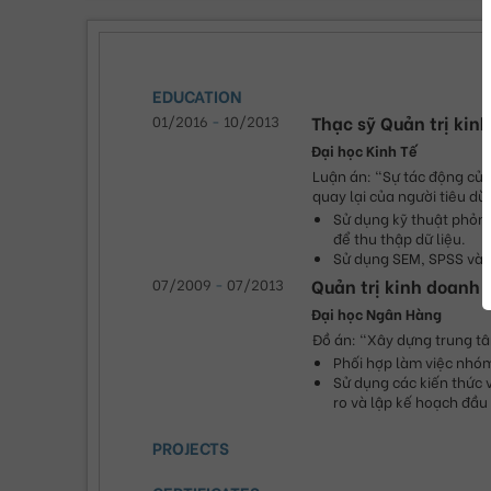
EDUCATION
01/2016
-
10/2013
Thạc sỹ Quản trị kin
Đại học Kinh Tế
Luận án: "Sự tác động của
quay lại của người tiêu dù
Sử dụng kỹ thuật phỏng
để thu thập dữ liệu.
Sử dụng SEM, SPSS và E
07/2009
-
07/2013
Quản trị kinh doanh
Đại học Ngân Hàng
Đồ án: "Xây dựng trung t
Phối hợp làm việc nhóm
Sử dụng các kiến thức về
ro và lập kế hoạch đầu 
PROJECTS