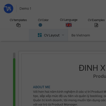
Demo 1
CV Language
CV templates
CV Examples
CV Color
Be Vietnam
CV Layout
ĐINH 
Prod
ABOUT ME
Với hơn hai năm kinh nghiệm ở các vị trí Product M
tạo, sắp xếp mức độ ưu tiên và quản lý backlog; 
Quản trị kinh doanh; tôi mong muốn tận dụng các 
với vai trò là Product Manager.