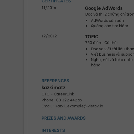
CERTIFICATES
11/2016
Google AdWords
Đọc và thi 2 chứng chỉ tro
AdWords căn bản
Quảng cáo tìm kiếm
12/2012
TOEIC
750 điểm. Có thể:
Đọc và viết tài liệu th
Viết business và suppor
Nghe, nói và take note 
hàng
REFERENCES
kazkimatz
CTO - CareerLink
Phone
:
03 322 442 xx
Email :
kazki_example@vietcv.io
PRIZES AND AWARDS
INTERESTS