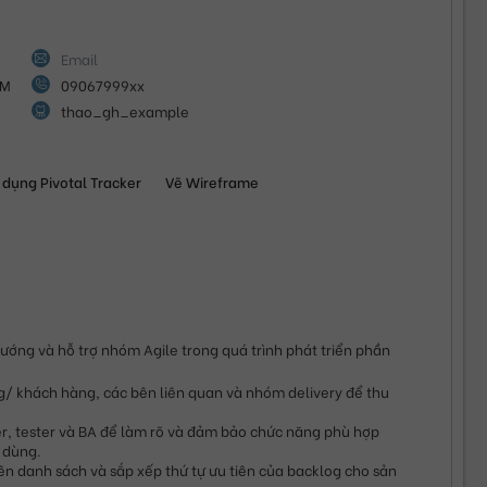
CM
09067999xx
thao_gh_example
 dụng Pivotal Tracker
Vẽ Wireframe
ướng và hỗ trợ nhóm Agile trong quá trình phát triển phần 
g/ khách hàng, các bên liên quan và nhóm delivery để thu 
r, tester và BA để làm rõ và đảm bảo chức năng phù hợp 
 dùng.
ên danh sách và sắp xếp thứ tự ưu tiên của backlog cho sản 