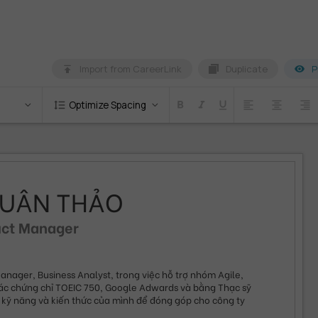
Import from CareerLink
Duplicate
P
format_line_spacing
Optimize Spacing
format_bold
format_italic
format_underlined
format_align_left
format_align_center
format_align_right
XUÂN THẢO
uct Manager
anager, Business Analyst, trong việc hỗ trợ nhóm Agile, 
các chứng chỉ TOEIC 750, Google Adwards và bằng Thạc sỹ 
kỹ năng và kiến thức của mình để đóng góp cho công ty 