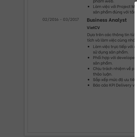
phẩm web.
Làm việc với Project M
sản phẩm đúng với tầm 
02/2016
-
03/2017
Business Analyst
VietCV
Dựa trên các thông tin từ
tích và làm việc cùng nhó
Làm việc trực tiếp với 
sử dụng sản phẩm.
Phối hợp với developer 
sản phẩm.
Chịu trách nhiệm về phát
thảo luận.
Sắp xếp mức độ ưu tiên
Báo cáo KPI Delivery v