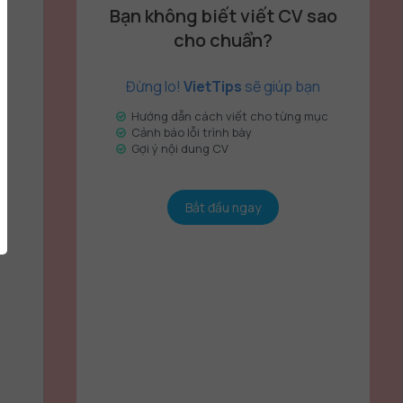
Bạn không biết viết CV sao
cho chuẩn?
Đừng lo!
VietTips
sẽ giúp bạn
Hướng dẫn cách viết cho từng mục
Cảnh báo lỗi trình bày
Gợi ý nội dung CV
Bắt đầu ngay