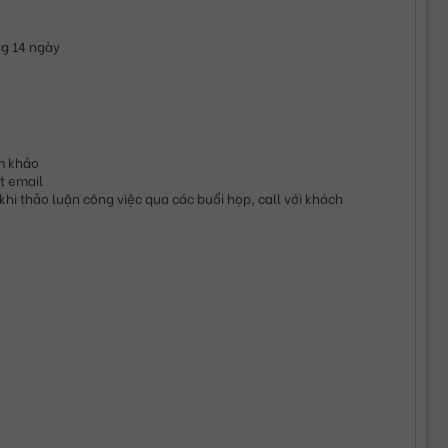
ng 14 ngày
am khảo
t email
khi thảo luận công việc qua các buổi họp, call với khách 