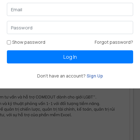
h doanh
Show password
Forgot password?
 thương hiệu điện thoại và thương hiệu nhà bán lẻ đến sự 
ng".
Log In
 vấn chuyên gia, phỏng vấn nhóm và phát phiếu khảo sát 
xcel để thống kê và phân tích dữ liệu.
Don't have an account?
Sign Up
âm tư vấn và hỗ trợ COMEOUT dành cho giới LGBT".
 và kỹ thuật phỏng vấn 1-1 với đối tượng tiềm năng.
 quản trị chiến lược, quản trị tài chính, kế toán, quản trị rủi 
tư, với sự hỗ trợ của phần mềm Excel.