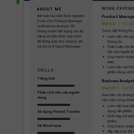
WORK EXPERI
ABOUT ME
Với hơn hai năm kinh nghiệm 
Product Manag
ở các vị trí Product Manager 
|
ViếtCV
03/20
và Business Analyst, tôi 
Cung cấp thông tin,
mong muốn tận dụng các kỹ 
năng và kiến thức của mình 
Làm việc với ng
để đóng góp cho công ty với 
thông tin.
vai trò là Product Manager.
Thảo luận với de
đợi của người d
Chịu trách nhiệm
web.
Làm việc với Pr
SKILLS
phẩm đúng với tầ
Tiếng Anh
Business Analys
|
VietCV
02/20
Phân tích nhu cầu người
Dựa trên các thông 
dùng
làm việc cùng nhóm 
Làm việc trực ti
dụng sản phẩm.
Sử dụng Pivotal Tracker
Phối hợp với dev
phẩm.
Vẽ Wireframe
Chịu trách nhiệm 
Sắp xếp mức độ ư