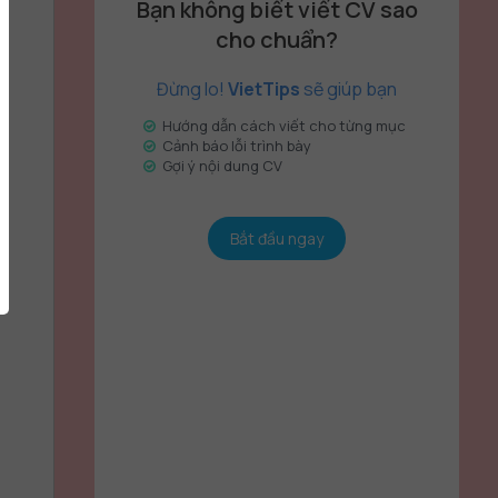
Bạn không biết viết CV sao
cho chuẩn?
Đừng lo!
VietTips
sẽ giúp bạn
Hướng dẫn cách viết cho từng mục
Cảnh báo lỗi trình bày
Gợi ý nội dung CV
Bắt đầu ngay