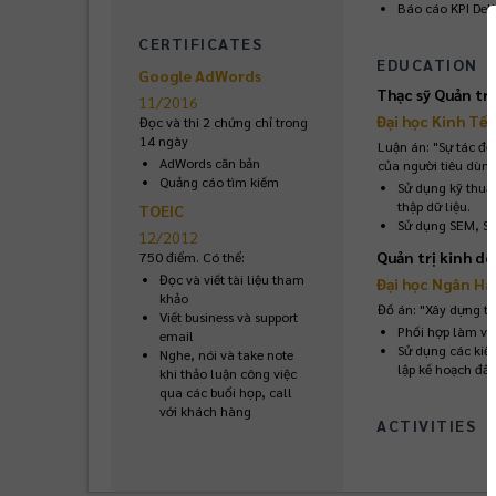
Báo cáo KPI Deli
CERTIFICATES
EDUCATION
Google AdWords
Thạc sỹ Quản tr
11/2016
Đại học Kinh Tế
Đọc và thi 2 chứng chỉ trong 
14 ngày
Luận án: "Sự tác độ
AdWords căn bản
của người tiêu dùng
Quảng cáo tìm kiếm
Sử dụng kỹ thuậ
thập dữ liệu.
TOEIC
Sử dụng SEM, SPS
12/2012
Quản trị kinh d
750 điểm. Có thể:
Đọc và viết tài liệu tham 
Đại học Ngân H
khảo
Đồ án: "Xây dựng t
Viết business và support 
Phối hợp làm vi
email
Sử dụng các kiến 
Nghe, nói và take note 
lập kế hoạch đầu
khi thảo luận công việc 
qua các buổi họp, call 
với khách hàng
ACTIVITIES