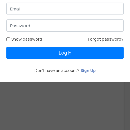
Show password
Forgot password?
Log In
Don't have an account?
Sign Up