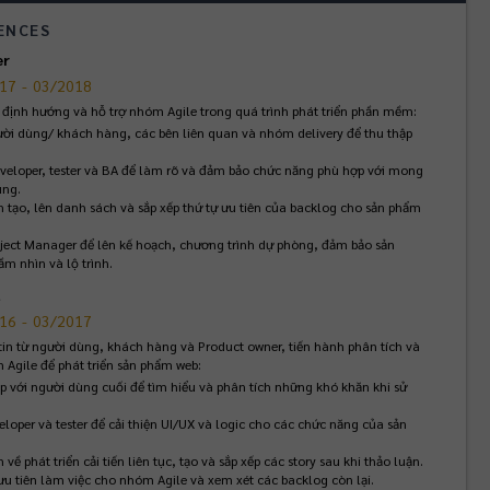
ENCES
er
17
-
03/2018
 định hướng và hỗ trợ nhóm Agile trong quá trình phát triển phần mềm:
ười dùng/ khách hàng, các bên liên quan và nhóm delivery để thu thập 
veloper, tester và BA để làm rõ và đảm bảo chức năng phù hợp với mong 
ùng.
 tạo, lên danh sách và sắp xếp thứ tự ưu tiên của backlog cho sản phẩm 
oject Manager để lên kế hoạch, chương trình dự phòng, đảm bảo sản 
m nhìn và lộ trình.
t
16
-
03/2017
tin từ người dùng, khách hàng và Product owner, tiến hành phân tích và 
Agile để phát triển sản phẩm web:
ếp với người dùng cuối để tìm hiểu và phân tích những khó khăn khi sử 
eloper và tester để cải thiện UI/UX và logic cho các chức năng của sản 
về phát triển cải tiến liên tục, tạo và sắp xếp các story sau khi thảo luận.
u tiên làm việc cho nhóm Agile và xem xét các backlog còn lại.