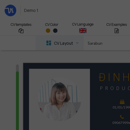
Demo 1
CV Language
CV templates
CV Examples
CV Color
CV Layout
Sarabun
ĐIN
PRODU
01/01/199
09067999x