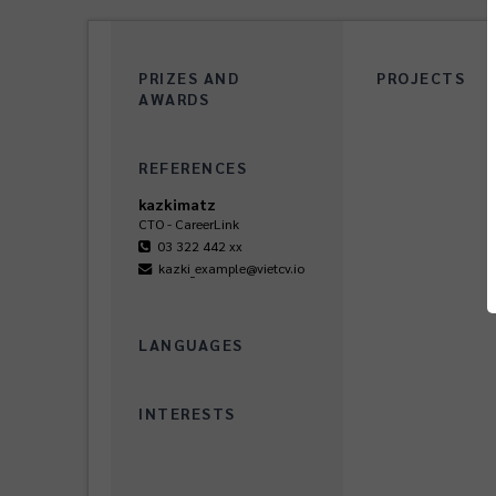
PRIZES AND
PROJECTS
AWARDS
REFERENCES
kazkimatz
CTO - CareerLink
03 322 442 xx
kazki_example@vietcv.io
LANGUAGES
INTERESTS