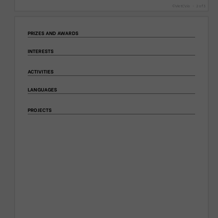
©
VietCV.io
-
2
of
3
PRIZES AND AWARDS
INTERESTS
ACTIVITIES
LANGUAGES
PROJECTS