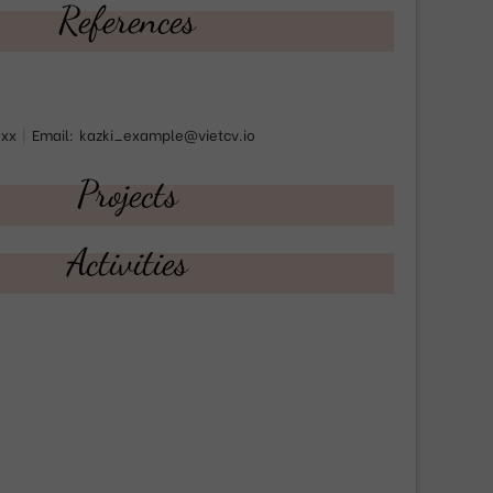
References
 xx
|
Email:
kazki_example@vietcv.io
Projects
Activities