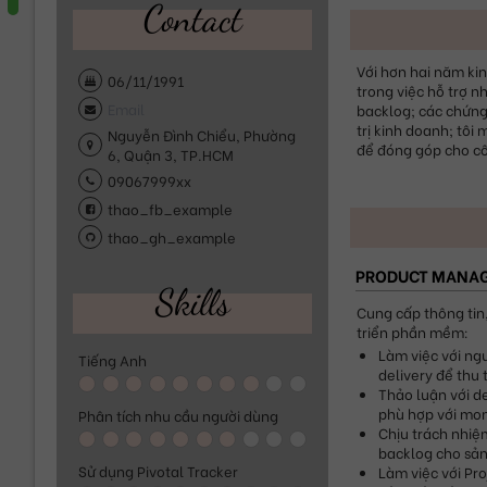
Contact
Với hơn hai năm kin
06/11/1991
trong việc hỗ trợ n
backlog; các chứng
trị kinh doanh; tôi
Nguyễn Đình Chiểu, Phường
để đóng góp cho côn
6, Quận 3, TP.HCM
09067999xx
thao_fb_example
thao_gh_example
PRODUCT MANA
Skills
Cung cấp thông tin,
triển phần mềm:
Làm việc với ng
Tiếng Anh
delivery để thu 
Thảo luận với d
phù hợp với mon
Phân tích nhu cầu người dùng
Chịu trách nhiệm
backlog cho sả
Sử dụng Pivotal Tracker
Làm việc với Pr