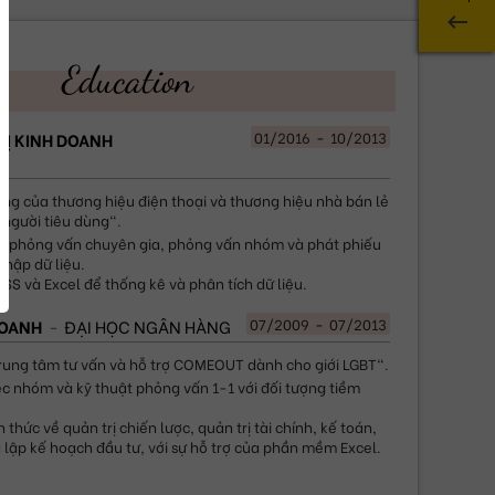
Education
01/2016
-
10/2013
RỊ KINH DOANH
ng của thương hiệu điện thoại và thương hiệu nhà bán lẻ 
 người tiêu dùng".
t phỏng vấn chuyên gia, phỏng vấn nhóm và phát phiếu 
thập dữ liệu.
SS và Excel để thống kê và phân tích dữ liệu.
07/2009
-
07/2013
DOANH
ĐẠI HỌC NGÂN HÀNG
rung tâm tư vấn và hỗ trợ COMEOUT dành cho giới LGBT".
c nhóm và kỹ thuật phỏng vấn 1-1 với đối tượng tiềm 
thức về quản trị chiến lược, quản trị tài chính, kế toán, 
và lập kế hoạch đầu tư, với sự hỗ trợ của phần mềm Excel.