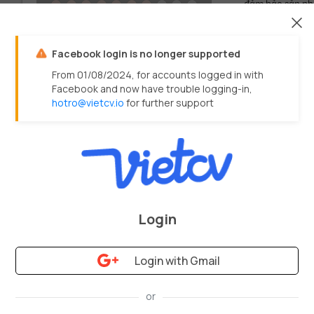
đảm bảo sản phẩ
Vẽ Wireframe
BUSINESS ANAL
Facebook login is no longer supported
Dựa trên các thông 
hành phân tích và 
Certificates
From 01/08/2024, for accounts logged in with
Làm việc trực ti
Facebook and now have trouble logging-in,
khăn khi sử dụn
hotro@vietcv.io
for further support
Phối hợp với dev
GOOGLE ADWORDS
11/2016
năng của sản p
Chịu trách nhiệm 
Đọc và thi 2 chứng chỉ trong 14 
sau khi thảo luậ
ngày
Sắp xếp mức độ 
AdWords căn bản
còn lại.
Quảng cáo tìm kiếm
Báo cáo KPI Del
Login
Login with Gmail