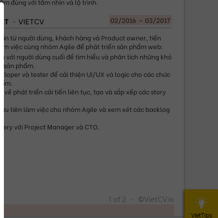
m đúng với tầm nhìn và lộ trình.
02/2016
-
03/2017
YST
VIETCV
tin từ người dùng, khách hàng và Product owner, tiến 
làm việc cùng nhóm Agile để phát triển sản phẩm web:
ếp với người dùng cuối để tìm hiểu và phân tích những khó 
g sản phẩm.
eloper và tester để cải thiện UI/UX và logic cho các chức 
hẩm.
về phát triển cải tiến liên tục, tạo và sắp xếp các story 
n.
ưu tiên làm việc cho nhóm Agile và xem xét các backlog 
ivery với Project Manager và CTO.
1
of
2
-
©
VietCV.io
VietTips