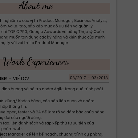
About me
h nghiệm ở các vị trí Product Manager, Business Analyst, 
hóm Agile, tạo, sắp xếp mức độ ưu tiên và quản lý 
 chỉ TOEIC 750, Google Adwards và bằng Thạc sỹ Quản 
 mong muốn tận dụng các kỹ năng và kiến thức của mình 
g ty với vai trò là Product Manager.
Work Experiences
03/2017
-
03/2018
GER
VIẾTCV
 định hướng và hỗ trợ nhóm Agile trong quá trình phát 
ười dùng/ khách hàng, các bên liên quan và nhóm 
thập thông tin.
eveloper, tester và BA để làm rõ và đảm bảo chức năng 
g đợi của người dùng.
 tạo, lên danh sách và sắp xếp thứ tự ưu tiên của 
n phẩm web.
oject Manager để lên kế hoạch, chương trình dự phòng, 